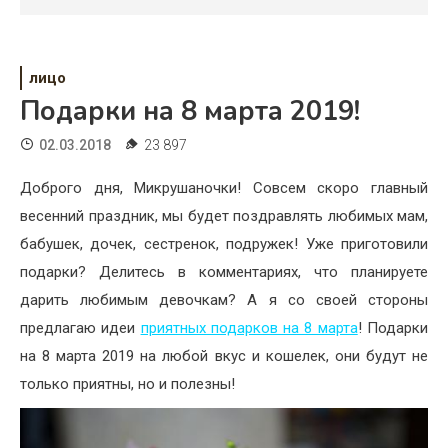
Психология
Дети
лицо
Свадьба
Подарки на 8 марта 2019!
Дом
02.03.2018
23 897
Жизнь
Доброго дня, Микрушаночки! Совсем скоро главный
весенний праздник, мы будет поздравлять любимых мам,
Хобби
бабушек, дочек, сестренок, подружек! Уже приготовили
Красота
подарки? Делитесь в комментариях, что планируете
дарить любимым девочкам? А я со своей стороны
Недвижимость
предлагаю идеи
приятных подарков на 8 марта
! Подарки
на 8 марта 2019 на любой вкус и кошелек, они будут не
только приятны, но и полезны!