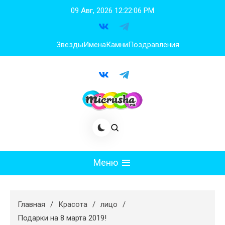
Перейти
09 Авг, 2026
12:22:08 PM
к
содержимому
Звезды
Имена
Камни
Поздравления
Меню
Мода
Главная
Красота
лицо
Худеем
Подарки на 8 марта 2019!