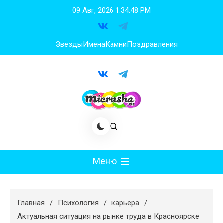
Перейти
09 Авг, 2026
1:34:49 PM
к
содержимому
Звезды
Имена
Камни
Поздравления
Меню
Мода
Главная
Психология
карьера
Худеем
Актуальная ситуация на рынке труда в Красноярске