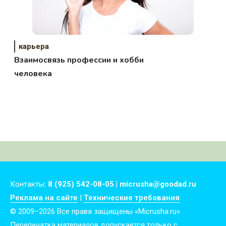
карьера
Взаимосвязь профессии и хобби
человека
Контакты:
8 (925) 542-08-05 | micrusha@goodad.ru
Реклама на сайте
|
Технические требования
© 2009–2026 Все права защищены «Micrusha.ru»
Перепечатка материалов допускается только с