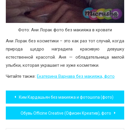
Фото: Ани Лорак фото без макияжа в кровати
Ани Лорак без косметики – это как раз тот случай, когда
природа щедро наградила красивую девушку
естественной красотой. Аня — обладательница милой
улыбки, которая украшает не хуже косметики.
Читайте также:
Екатерина Варнава без макияжа, фото
Навигация
Ким Кардашьян без макияжа и фотошопа (фото)
по
Обувь Officine Creative (Офисин Креатив), фото
записям