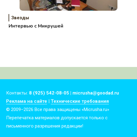
Звезды
Интервью с Микрушей
Контакты:
8 (925) 542-08-05 | micrusha@goodad.ru
Реклама на сайте
|
Технические требования
© 2009–2026 Все права защищены «Micrusha.ru»
Перепечатка материалов допускается только с
письменного разрешения редакции!