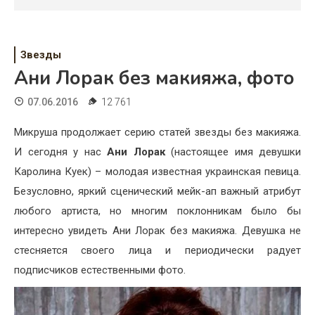
Психология
Дети
Звезды
Свадьба
Ани Лорак без макияжа, фото
Дом
07.06.2016
12 761
Жизнь
Микруша продолжает серию статей звезды без макияжа.
И сегодня у нас
Ани Лорак
(настоящее имя девушки
Хобби
Каролина Куек) – молодая известная украинская певица.
Красота
Безусловно, яркий сценический мейк-ап важный атрибут
любого артиста, но многим поклонникам было бы
Недвижимость
интересно увидеть Ани Лорак без макияжа. Девушка не
стесняется своего лица и периодически радует
подписчиков естественными фото.