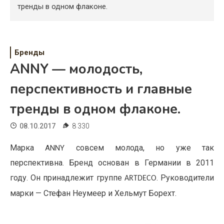
Психология
тренды в одном флаконе.
Дети
Свадьба
Бренды
ANNY — молодость,
Дом
перспективность и главные
Жизнь
тренды в одном флаконе.
Хобби
08.10.2017
8 330
Красота
Марка
совсем молода, но уже так
ANNY
Недвижимость
перспективна.
Бренд основан в Германии в 2011
году. Он принадлежит группе
. Руководители
ARTDECO
марки — Стефан Неумеер и Хельмут Борехт.