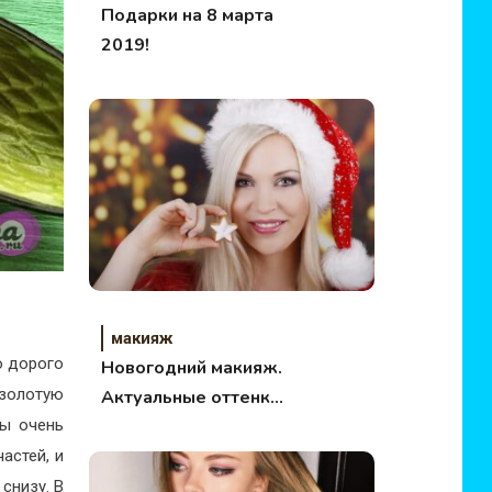
Подарки на 8 марта
2019!
макияж
о дорого
Новогодний макияж.
 золотую
Актуальные оттенки
ды очень
и приемы.
астей, и
снизу. В