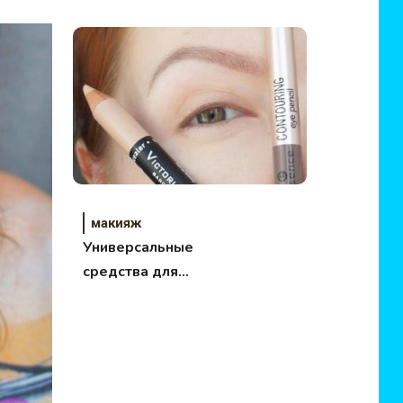
для тональных
средств.
Разочарование!
макияж
Универсальные
средства для
макияжа