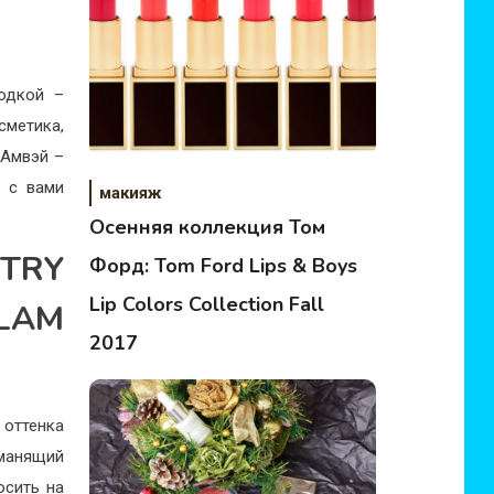
одкой –
метика,
 Амвэй –
й с вами
макияж
Осенняя коллекция Том
TRY
Форд: Tom Ford Lips & Boys
Lip Colors Collection Fall
GLAM
2017
 оттенка
манящий
осить на