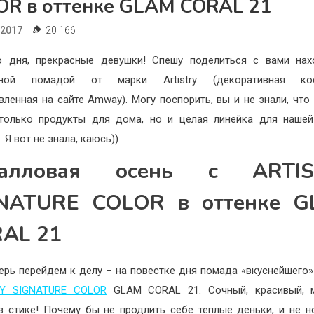
OR в оттенке GLAM CORAL 21
.2017
20 166
о дня, прекрасные девушки! Спешу поделиться с вами нах
сной помадой от марки Artistry (декоративная кос
вленная на сайте Amway). Могу поспорить, вы и не знали, что
только продукты для дома, но и целая линейка для наше
 Я вот не знала, каюсь))
ралловая осень с ARTIS
NATURE COLOR в оттенке 
AL 21
перь перейдем к делу – на повестке дня помада «вкуснейшего»
RY SIGNATURE COLOR
GLAM CORAL 21. Сочный, красивый, 
в стике! Почему бы не продлить себе теплые деньки, и не н