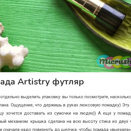
ада Artistry футляр
 отдельно выделить упаковку: вы только посмотрите, наскольк
лана. Ощущение, что держишь в руках люксовую помадку) Эту
цу хочется доставать из сумочки на людях)) А еще у пома
ный механизм: крышка сделана на всю высоту стика из двух ч
ти сначала надо повернуть до щелчка, чтобы помада «выехала» 