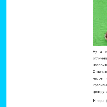
Ну а т
отлични
наслои
Отпечат
часов, 
красивы
центру:
И пара 