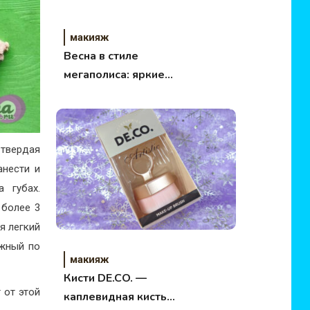
макияж
Весна в стиле
мегаполиса: яркие
новинки для вашей
косметички
твердая
анести и
 губах.
 более 3
я легкий
ежный по
макияж
Кисти DE.CO. —
 от этой
каплевидная кисть