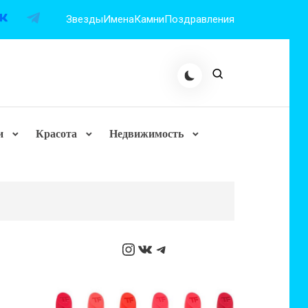
Звезды
Имена
Камни
Поздравления
и
Красота
Недвижимость
Instagram
ВКонтакте
Telegram