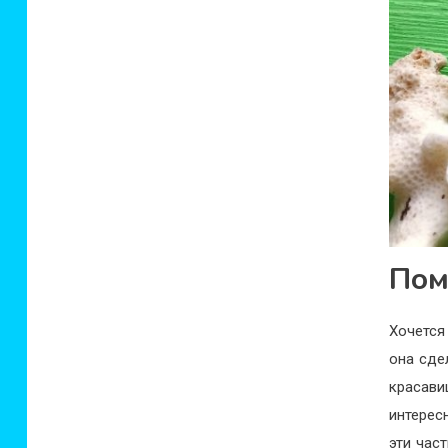
Пом
Хочется
она сде
красави
интерес
эти час