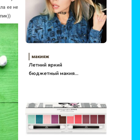
ла ее не
пик))
макияж
Летний яркий
бюджетный макияж
за 10 минут. ВИДЕО