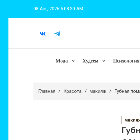
Перейти
08 Авг, 2026
6:08:32 AM
к
содержимому
Мода
Худеем
Психология
Главная
Красота
макияж
Губная пом
макия
Губ