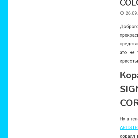
COL
26.09
Доброг
прекра
предста
это не 
красоты.
Ко
SIG
COR
Ну а те
ARTIST
коралл 