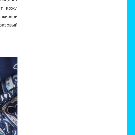
т кожу.
я жирной
 разовый