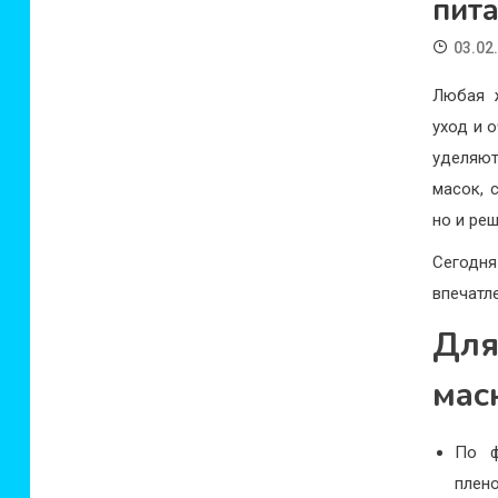
пит
03.02
Любая ж
уход и 
уделяют
масок, 
но и ре
Сегодн
впечатл
Для
мас
По ф
плено