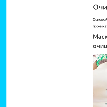
Очи
Осново
проника
Мас
очи