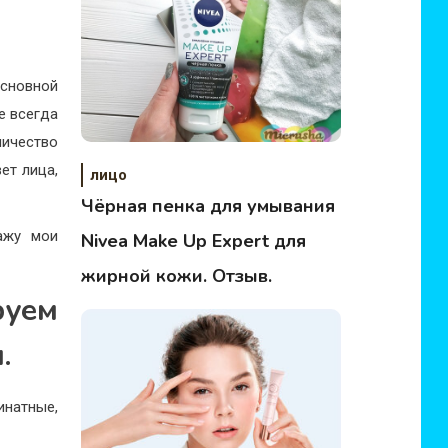
основной
е всегда
личество
ет лица,
лицо
Чёрная пенка для умывания
ажу мои
Nivea Make Up Expert для
жирной кожи. Отзыв.
руем
.
инатные,