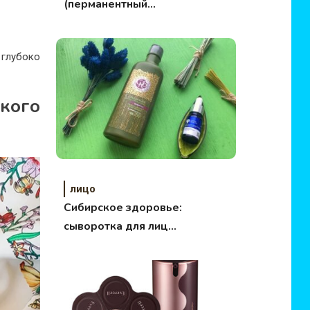
(перманентный
макияж)
глубоко
кого
лицо
Сибирское здоровье:
сыворотка для лица
и молочко для тела