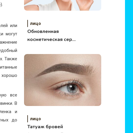
).
лицо
лей или
Обновленная
ки могут
косметическая серия
лажнение
Physio Radiance от
 удобный
QNET
х. Также
питанные
, хорошо
рую все
винки. В
ленка и
лицо
тных до
Татуаж бровей