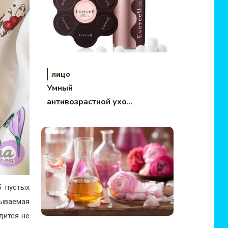
лицо
Умный
антивозрастной уход
Evercell Chaum
5 пустых
мываемая
дится не