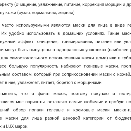
фекту (очищение, увлажнение, питание, коррекция морщин и др
пу кожи (сухая, нормальная, жирная).
 часто используемыми являются маски для лица в виде ге
 Их удобно использовать в домашних условиях. Такие мас
нужный эффект: очищение, тонизирование, питание или ув
ни могут быть выпущены в одноразовых упаковках (наиболее
 для самостоятельного использования маски дома) или в туба
все большую популярность набирают тканевые маски, про
ьным составом, который при соприкосновении маски с кожей
т в нее, увлажняет, питает, борется с морщинами.
тметить, что я фанат масок, поэтому покупаю и тести
вшиеся мне варианты, оставляю самые любимые и пробую но
яшний обзор попали гелевые и кремовые маски, маска-п
ые маски для лица разной ценовой категории от бюдже
х и LUX марок.