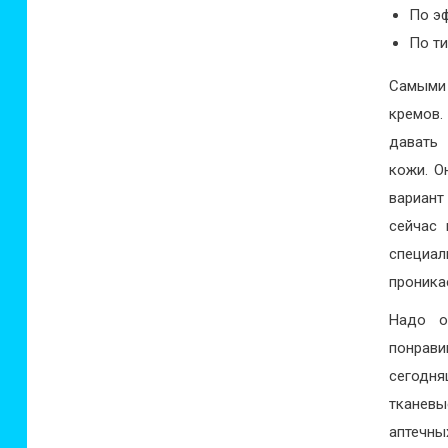
По эф
По ти
Самыми
кремов.
давать 
кожи. О
вариант
сейчас 
специал
проникае
Надо о
понрави
сегодн
тканев
аптечны