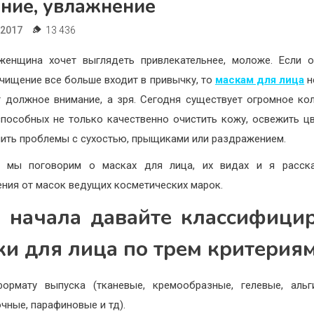
ание, увлажнение
.2017
13 436
енщина хочет выглядеть привлекательнее, моложе. Если 
очищение все больше входит в привычку, то
маскам для лица
н
 должное внимание, а зря. Сегодня существует огромное ко
способных не только качественно очистить кожу, освежить цв
шить проблемы с сухостью, прыщиками или раздражением.
я мы поговорим о масках для лица, их видах и я расск
ения от масок ведущих косметических марок.
 начала давайте классифици
ки для лица по трем критериям
ормату выпуска (тканевые, кремообразные, гелевые, альг
чные, парафиновые и тд).