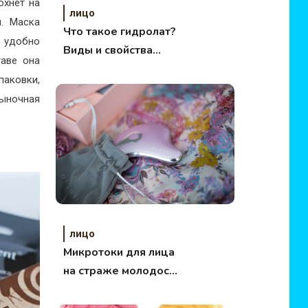
охнет на
лицо
. Маска
Что такое гидролат?
е удобно
Виды и свойства
таве она
гидролатов.
паковки,
рыночная
лицо
Микротоки для лица
на страже молодости
и красоты