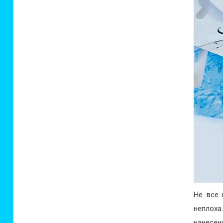
Не все 
неплоха
нанесен