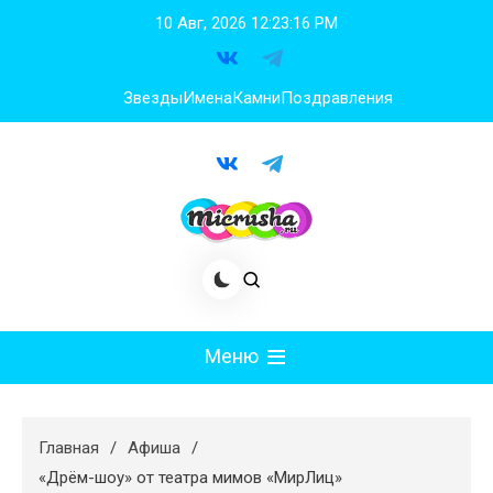
Перейти
10 Авг, 2026
12:23:17 PM
к
содержимому
Звезды
Имена
Камни
Поздравления
Меню
Мода
Главная
Афиша
Худеем
«Дрём-шоу» от театра мимов «МирЛиц»