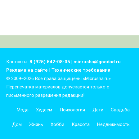
Контакты:
8 (925) 542-08-05 | micrusha@goodad.ru
Реклама на сайте
|
Технические требования
© 2009–2026 Все права защищены «Micrusha.ru»
Перепечатка материалов допускается только с
письменного разрешения редакции!
Мода
Худеем
Психология
Дети
Свадьба
Дом
Жизнь
Хобби
Красота
Недвижимость