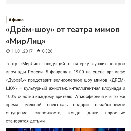
Психология
Дети
Афиша
Свадьба
«Дрём-шоу» от театра мимов
«МирЛиц»
Дом
11.01.2017
8 026
Жизнь
Театр «МирЛиц», входящий в пятёрку лучших театров
Хобби
клоунады России, 5 февраля в 19:00 на сцене арт-кафе
Красота
«ДуровЪ» представит великолепное шоу мимов «ДРЁМ-
ШОУ» — культурный ажиотаж, интеллигентная клоунада и
Недвижимость
100% счастья каждому зрителю. Атмосферный и в то же
время смешной спектакль подарит незабываемое
ощущение сказочности, когда даже взрослые
становятся детьми.