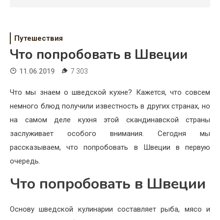
Психология
Дети
Путешествия
Свадьба
Что попробовать в Швеции
Дом
11.06.2019
7 303
Жизнь
Что мы знаем о шведской кухне? Кажется, что совсем
немного блюд получили известность в других странах, но
Хобби
на самом деле кухня этой скандинавской страны
Красота
заслуживает особого внимания. Сегодня мы
рассказываем, что попробовать в Швеции в первую
Недвижимость
очередь.
Что попробовать в Швеции
Основу шведской кулинарии составляет рыба, мясо и