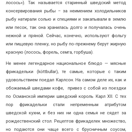
лосось»). Так называется старинный шведский метод
консервирования рыбы – за неимением холодильников
рыбу натирали солью и специями и закапывали в землю
или песок, так она хранилась долго и получалась очень
нежной и пряной. Сейчас, конечно, используют фольгу
или пищевую пленку, но рыбу по-прежнему берут жирную
красную (лосось, форель, семга, горбуша).
Не менее легендарное национальное блюдо — мясные
фрикадельки (köttbullar), те самые, которые с таким
удовольствием поедал Карлсон. На самом деле их, как и
обожаемый шведами кофе, привез с собой из поездки
по Османской империи шведский король Карл XII. С тех
пор фрикадельки стали непременным атрибутом
шведской кухни, и без них ни одна семья не сядет за
рождественский стол. Рецептов фрикаделек множество,
но подаются они чаще всего с брусничным соусом,