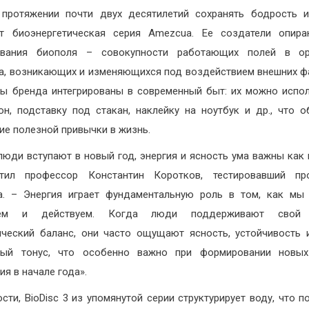
 протяжении почти двух десятилетий сохранять бодрость 
ет биоэнергетическая серия Amezcua. Ее создатели опира
ования биополя – совокупности работающих полей в ор
а, возникающих и изменяющихся под воздействием внешних ф
ы бренда интегрированы в современный быт: их можно испо
он, подставку под стакан, наклейку на ноутбук и др., что о
ие полезной привычки в жизнь.
люди вступают в новый год, энергия и ясность ума важны как 
тил профессор Константин Коротков, тестировавший пр
. – Энергия играет фундаментальную роль в том, как мы
уем и действуем. Когда люди поддерживают свой
ический баланс, они часто ощущают ясность, устойчивость
ный тонус, что особенно важно при формировании новых
ия в начале года».
ости, BioDisc 3 из упомянутой серии структурирует воду, что п