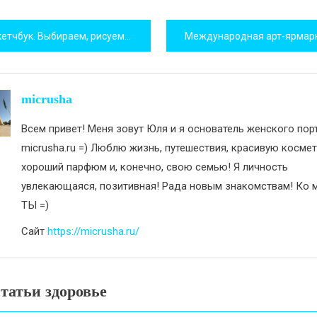
игация
етчбук. Выбираем, рисуем, наслаждаемся!
исям
micrusha
Всем привет! Меня зовут Юля и я основатель женского пор
micrusha.ru =) Люблю жизнь, путешествия, красивую космет
хороший парфюм и, конечно, свою семью! Я личность
увлекающаяся, позитивная! Рада новым знакомствам! Ко м
ТЫ =)
Сайт
https://micrusha.ru/
татьи здоровье