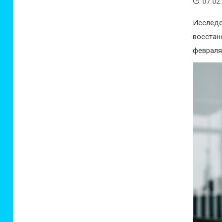
07.02
Исслед
восстан
февраля