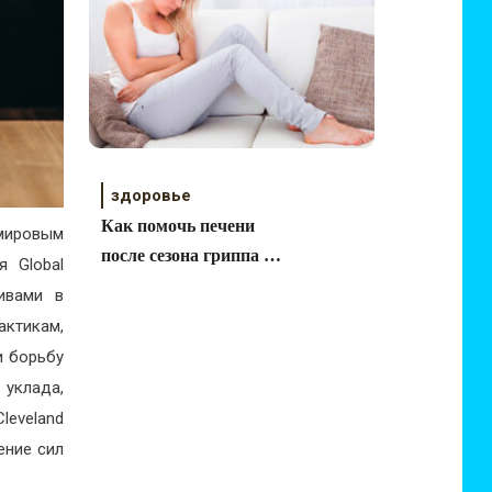
здоровье
Как помочь печени
мировым
после сезона гриппа и
я Global
простуды
тивами в
актикам,
и борьбу
уклада,
leveland
ение сил