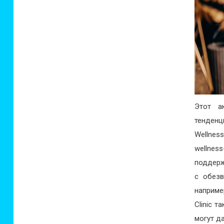
Этот а
тенденц
Wellnes
wellnes
поддерж
с обез
наприме
Clinic 
могут д