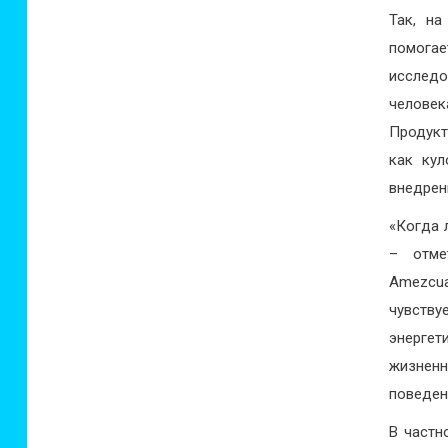
Так, на
помога
исслед
человек
Продукт
как кул
внедрен
«Когда 
– отме
Amezcua
чувств
энергет
жизнен
поведен
В частн