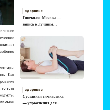
здоровье
Гинеколог Москва —
запись к лучшим
 влиянии
врачам города по
низким ценам
хическое
снижает
особенно
иентиры:
нь. Как
рование
 то есть
здоровье
родукты,
Cуставная гимнастика
млемыми
— упражнения для
здоровых суставов