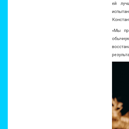
ей луч
испыта
Констан
«Мы пр
обычную
восстан
результ