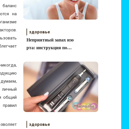
и баланс
ются на
ганизме
акторов.
здоровье
льзовать
Неприятный запах изо
блегчает
рта: инструкция по
избавлению
никогда,
одукцию
 думаем,
 личный
 и общий
 правил
озволяет
здоровье