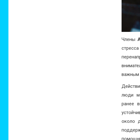
Члены
стресса
перена
внимате
важным 
Действи
люди м
ранее 
устойчи
около д
поддер
помощни