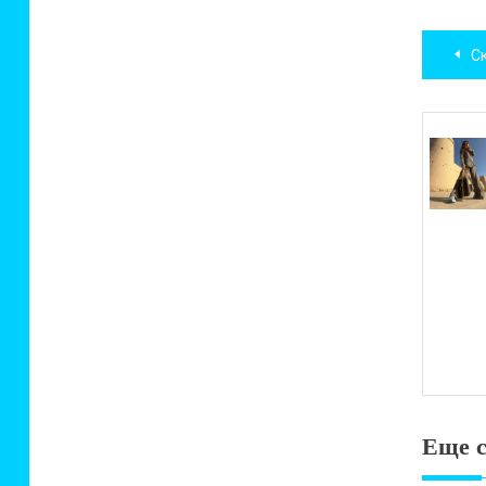
Нав
Ск
по
зап
Еще с