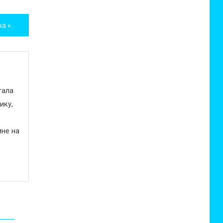
Международная арт-ярмарка «Куклы и мишки Тедди – Moscow Fair» на Тишинке 3-5 апреля
тала
ику,
не на