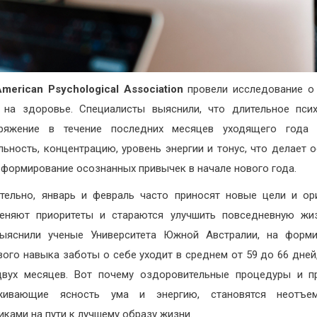
American Psychological Association
провели исследование о
 на здоровье. Специалисты выяснили, что длительное пси
пряжение в течение последних месяцев уходящего года 
льность, концентрацию, уровень энергии и тонус, что делает 
формирование осознанных привычек в начале нового года.
тельно, январь и февраль часто приносят новые цели и ор
еняют приоритеты и стараются улучшить повседневную жиз
выяснили ученые Университета Южной Австралии, на форми
вого навыка заботы о себе уходит в среднем от 59 до 66 дней,
вух месяцев. Вот почему оздоровительные процедуры и п
живающие ясность ума и энергию, становятся неотъе
ками на пути к лучшему образу жизни.