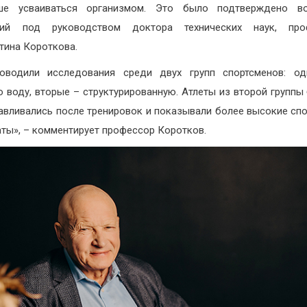
ше усваиваться организмом. Это было подтверждено в
ний под руководством доктора технических наук, про
тина Короткова.
оводили исследования среди двух групп спортсменов: од
 воду, вторые – структурированную. Атлеты из второй группы
авливались после тренировок и показывали более высокие сп
аты», – комментирует профессор Коротков.