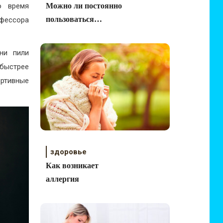
о время
Можно ли постоянно
пользоваться
фессора
электрической зубной
щеткой?
ни пили
 быстрее
ортивные
здоровье
Как возникает
аллергия