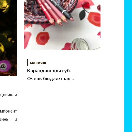
макияж
Карандаш для губ.
Очень бюджетная
подборка.
ищению и
омпонент
рщины и