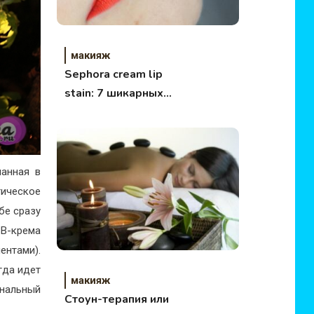
макияж
Sephora cream lip
stain: 7 шикарных
матовых помад
ланная в
тическое
бе сразу
B-крема
ентами).
гда идет
макияж
ональный
Стоун-терапия или