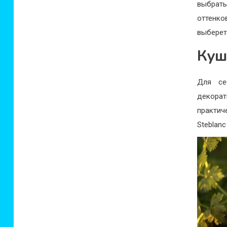
выбрать
оттенко
выберет
Куш
Для се
декора
практич
Steblan