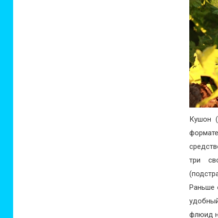
Кушон (
формате
средств
три св
(подстр
Раньше 
удобный
флюид н