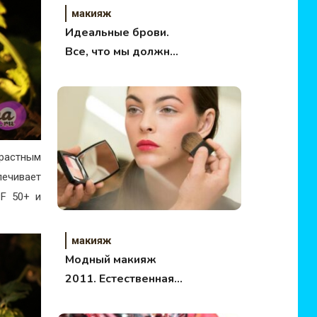
макияж
Идеальные брови.
Все, что мы должны
о них знать.
растным
печивает
PF 50+ и
макияж
Модный макияж
2011. Естественная
привлекательность!