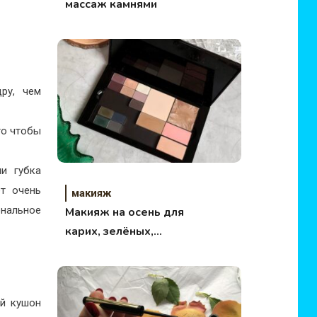
массаж камнями
ру, чем
то чтобы
и губка
т очень
макияж
ональное
Макияж на осень для
карих, зелёных,
голубых и серых
глаз.
й кушон