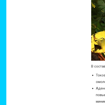
В соста
Токоф
омол
Аден
повы
мини