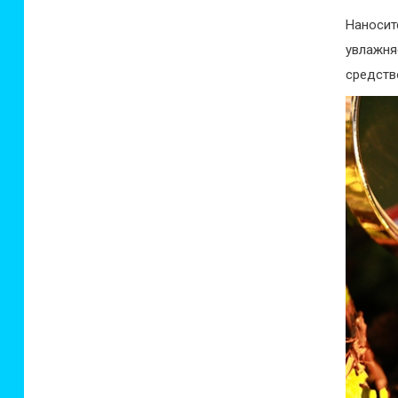
Наноси
увлажня
средств