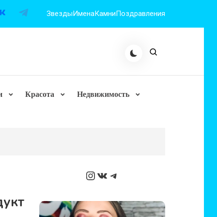
Звезды
Имена
Камни
Поздравления
и
Красота
Недвижимость
Instagram
ВКонтакте
Telegram
дукт