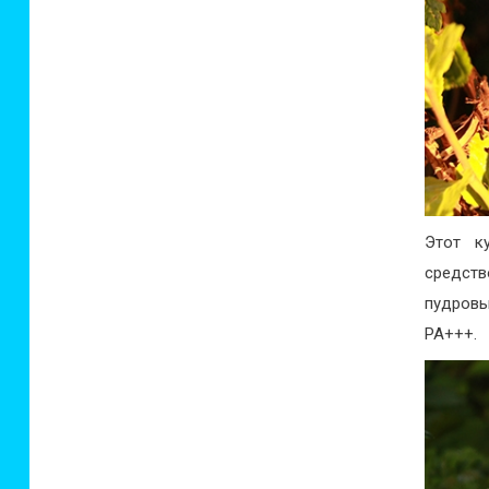
Этот к
средств
пудровы
PA+++.