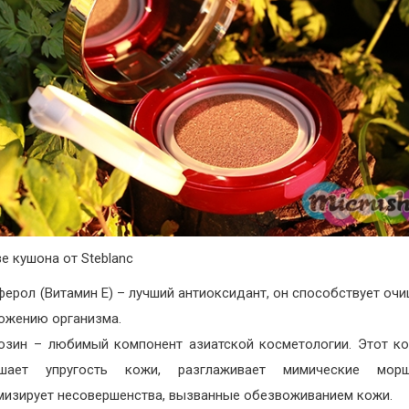
ве кушона от Steblanc
ерол (Витамин Е) – лучший антиоксидант, он способствует оч
ожению организма.
озин – любимый компонент азиатской косметологии. Этот к
шает упругость кожи, разглаживает мимические мо
мизирует несовершенства, вызванные обезвоживанием кожи.