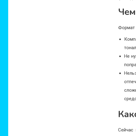
Чем
Формат 
Комп
тонал
Не ну
попра
Нель
отпе
слож
средс
Как
Сейчас