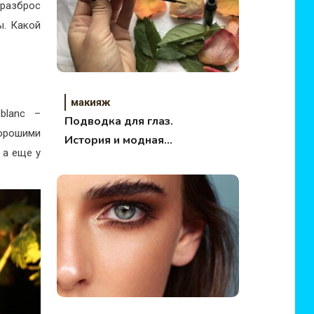
 разброс
ы. Какой
макияж
blanc –
Подводка для глаз.
орошими
История и модная
 а еще у
трансформация.
.
Основные виды.
Преимущества и
недостатки.