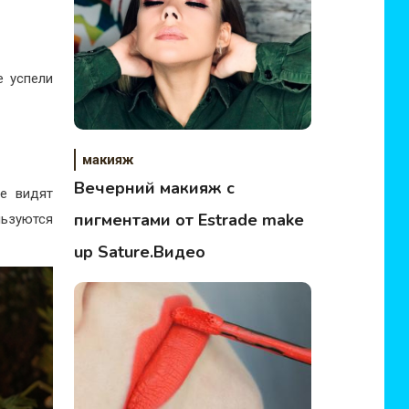
е успели
макияж
Вечерний макияж с
ые видят
пигментами от Estrade make
льзуются
up Sature.Видео