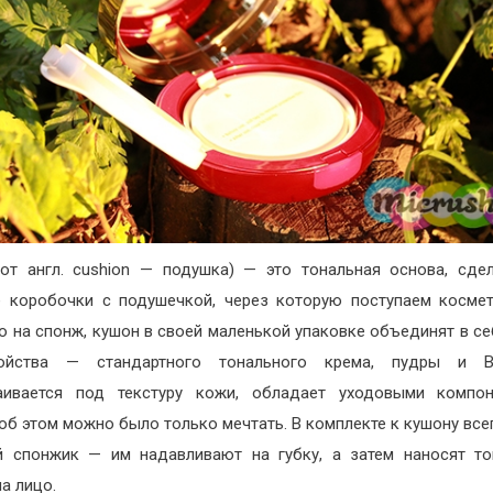
от англ. cushion — подушка) — это тональная основа, сде
 коробочки с подушечкой, через которую поступаем косме
о на спонж, кушон в своей маленькой упаковке объединят в се
ойства — стандартного тонального крема, пудры и B
аивается под текстуру кожи, обладает уходовыми компон
об этом можно было только мечтать. В комплекте к кушону все
 спонжик — им надавливают на губку, а затем наносят т
а лицо.