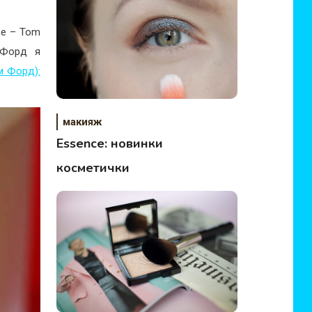
ке – Tom
 Форд я
м Форд):
макияж
Essence: новинки
косметички