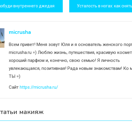
игация
азбуди внутреннего джедая
исям
micrusha
Всем привет! Меня зовут Юля и я основатель женского пор
micrusha.ru =) Люблю жизнь, путешествия, красивую космет
хороший парфюм и, конечно, свою семью! Я личность
увлекающаяся, позитивная! Рада новым знакомствам! Ко м
ТЫ =)
Сайт
https://micrusha.ru/
статьи макияж