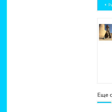
Нав
Р
по
зап
Еще 