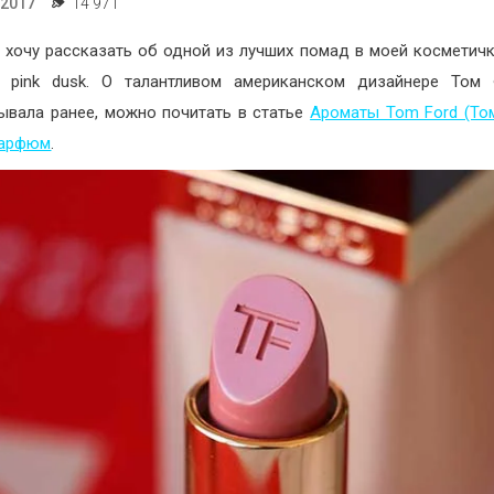
.2017
14 971
 хочу рассказать об одной из лучших помад в моей косметич
7 pink dusk. О талантливом американском дизайнере Том
ывала ранее, можно почитать в статье
Ароматы Tom Ford (То
парфюм
.