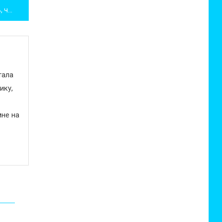
Усталость в ногах: как снять, чем лечить.
тала
ику,
не на