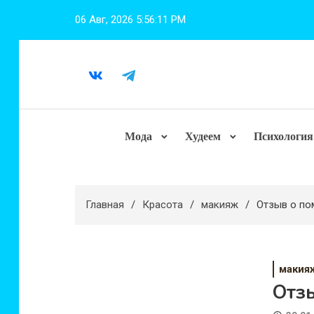
Перейти
06 Авг, 2026
5:56:12 PM
к
содержимому
Мода
Худеем
Психология
Главная
Красота
макияж
Отзыв о пом
макия
Отзы