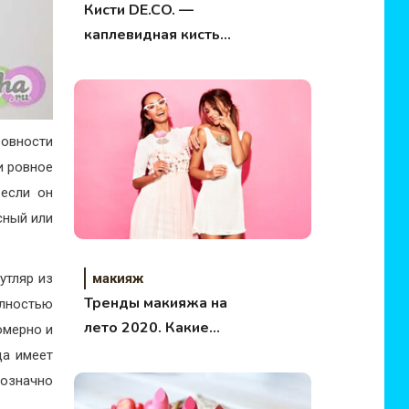
Кисти DE.CO. —
каплевидная кисть
для тональных
средств.
Разочарование!
ровности
и ровное
 если он
сный или
макияж
утляр из
Тренды макияжа на
олностью
лето 2020. Какие
омерно и
средства выбрать?
да имеет
нозначно