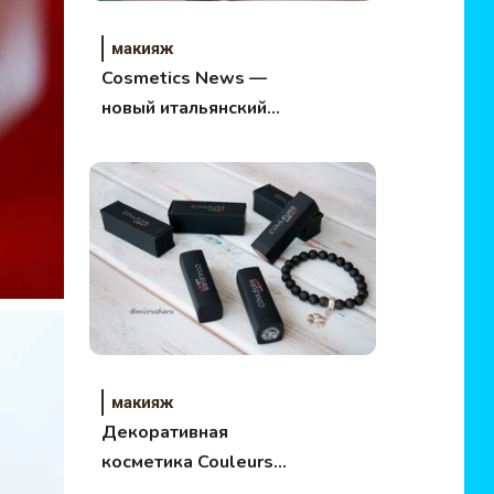
макияж
Cosmetics News —
новый итальянский
бренд с русским
сердцем!
макияж
Декоративная
косметика Couleurs
от Qnet – отзыв о