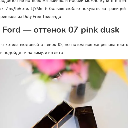
продается не во всех магазинах, в России можно купить в цен
ах ИльДеБоте, ЦУМе. Я больше люблю покупать за границей,
ривезла из Duty Free Таиланда.
 Ford — оттенок 07 pink dusk
 я хотела нюдовый оттенок 02, но потом все же решила взять
н подойдет и на зиму, и на лето.