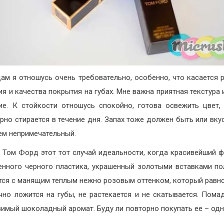
ам я отношусь очень требовательно, особенно, что касается 
ия и качества покрытия на губах. Мне важна приятная текстура 
ие. К стойкости отношусь спокойно, готова освежить цвет,
рно стирается в течение дня. Запах тоже должен быть или вку
ем непримечательный.
Том Форд этот тот случай идеальности, когда красивейший ф
енного черного пластика, украшенный золотыми вставками п
тся с манящим теплым нежно розовым оттенком, который равн
чно ложится на губы, не растекается и не скатывается. Пома
вимый шоколадный аромат. Буду ли повторно покупать ее – од