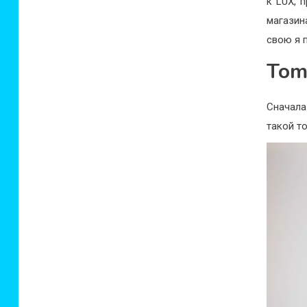
к LUX, 
магазин
свою я п
Tom
Сначала
такой то