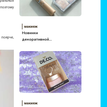
тральных
 поэтому
макияж
Новинки
 поярче,
декоративной
косметики
макияж