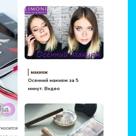
помадах
макияж
Осенний макияж за 5
минут. Видео
тносится