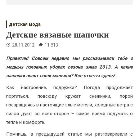
Психология
Дети
детская мода
Свадьба
Детские вязаные шапочки
Дом
28.11.2012
11 813
Жизнь
Приветик! Совсем недавно мы рассказывали тебе о
модных головных уборах сезона зима 2013. А какие
Хобби
шапочки носят наши малыши? Все ответы здесь!
Красота
Как настроение, подружка? Погода продолжает
Недвижимость
портиться, повсюду кружат снежинки, порой
превращаясь в настоящие злые метели, холодные ветра с
силой дуют со всех сторон – самое время подумать о
тепле и комфорте.
Помнишь, в предыдущей статье мы разговаривали с