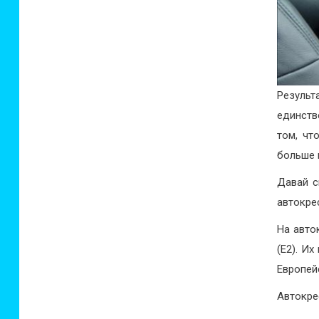
Резуль
единств
том, чт
больше 
Давай с
автокре
На авто
(Е2). И
Европей
Автокре