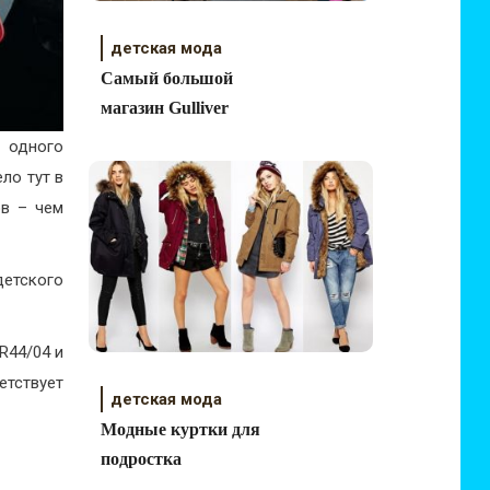
детская мода
Самый большой
магазин Gulliver
 одного
ло тут в
ов – чем
детского
R44/04 и
етствует
детская мода
Модные куртки для
подростка