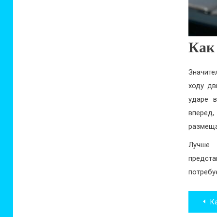
Как
Значите
ходу дв
ударе в
вперед,
размеща
Лучше 
предст
потребу
Нав
Ка