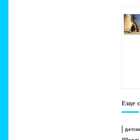
по
зап
Еще с
детск
Школьн