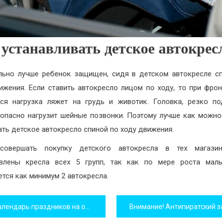
 устанавливать детское автокрес
льно лучше ребенок защищен, сидя в детском автокресле с
ижения. Если ставить автокресло лицом по ходу, то при фро
ся нагрузка ляжет на грудь и животик. Головка, резко п
 опасно нагрузит шейные позвонки. Поэтому лучше как можн
ть детское автокресло спиной по ходу движения.
совершать покупку детского автокресла в тех магазин
авлены кресла всех 5 групп, так как по мере роста мал
ется как минимум 2 автокресла.
игация
лендарь праздников на октябрь