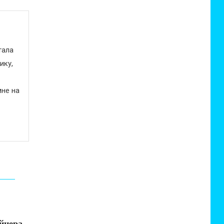
тала
ику,
не на
йнера