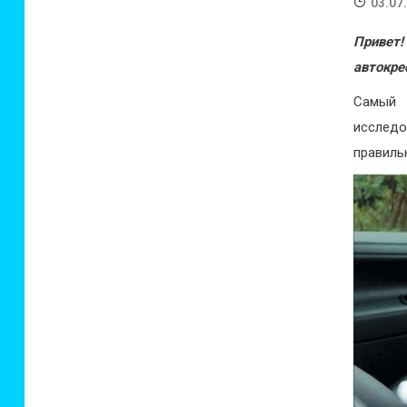
03.07
Привет!
автокре
Самый 
исследо
правиль