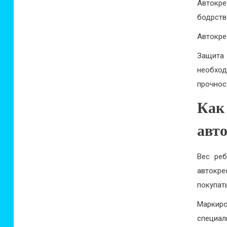
Автокр
бодрств
Автокре
Защита
необход
прочнос
Как
авт
Вес реб
автокре
покупать
Маркиро
специал