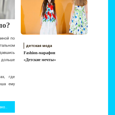
ло?
пиной по
нтальном
детская мода
одавшись
Fashion-марафон
«Детские мечты»
о дольше
ах, где
ыша ему
Внимание! Антипиратский закон!