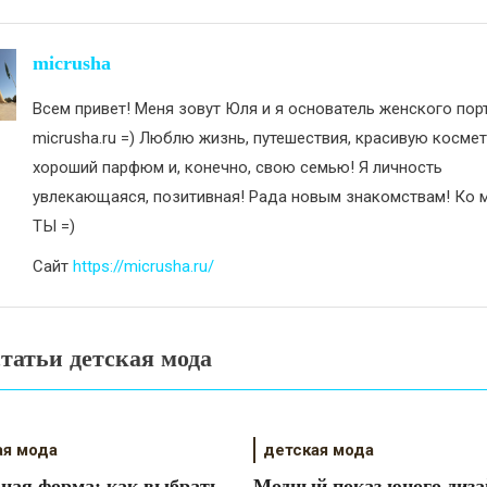
исям
micrusha
Всем привет! Меня зовут Юля и я основатель женского пор
micrusha.ru =) Люблю жизнь, путешествия, красивую космет
хороший парфюм и, конечно, свою семью! Я личность
увлекающаяся, позитивная! Рада новым знакомствам! Ко м
ТЫ =)
Сайт
https://micrusha.ru/
татьи детская мода
ая мода
детская мода
ая форма: как выбрать
Модный показ юного диза