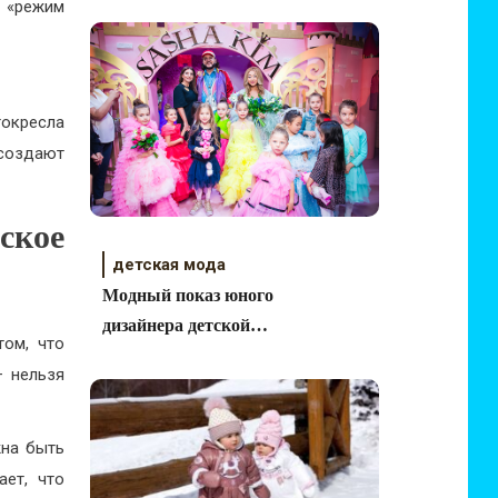
 «режим
окресла
 создают
ское
детская мода
Модный показ юного
дизайнера детской
том, что
одежды Sasha Kim
– нельзя
жна быть
ает, что