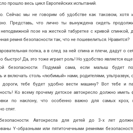
сло прошло весь цикл Европейских испытаний.
о. Сейчас мы не говорим об удобстве как таковом, хотя 
жно. Представь, что лично ты вынуждена сидеть продолжи
 неподвижной позе на жесткой табуретке с кривой спинкой, 
нная ремня безопасности так, что не пошевелиться. Нравится?
аровательная попка, а в след за ней спина и плечи, дадут о се
о быстро! Да, это тоже играет роль! Но удобство является еще
ной безопасности. Подумай сама, если малыш будет по
ь и включать столь «любимый» нами, родителями, ультразвук, 
 дороги, тебе будет удобно вести машину? Вот тебе и п
ность! Ко всему прочему детское автокресло должно иметь
ровки по наклону, что особенно важно для самых крох, 
но спят.
безопасности. Автокресла для детей до 3-х лет долж
ваны Y-образными или пятиточечными ремнями безопасност