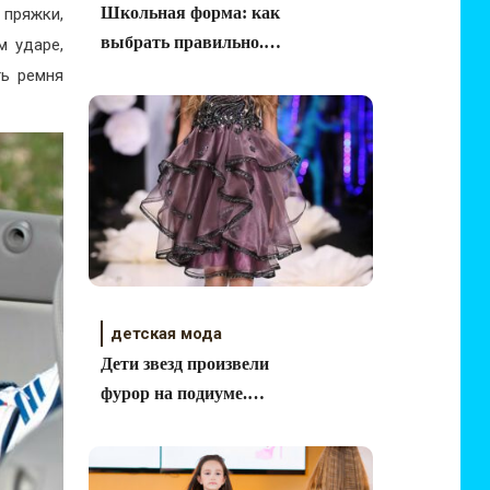
Школьная форма: как
 пряжки,
выбрать правильно.
м ударе,
Лучшие советы.
ть ремня
детская мода
Дети звезд произвели
фурор на подиуме.
Показ KIBOVSKAYA
& PABLOSKY