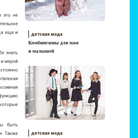
и это не
тельное
да еще и
детская мода
Комбинезоны для мам
и малышей
бе знать
 и мерой
стоянно
отвлекая
ассивная
 функцию
которые
ны быть
детская мода
и. Также