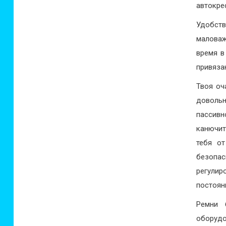
автокре
Удобств
малова
время в
привяза
Твоя оч
довольн
пассив
канючит
тебя от
безопас
регули
постоян
Ремни 
оборудо