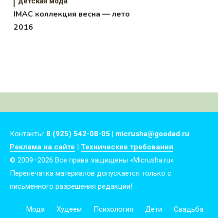
детская мода
IMAC коллекция весна — лето
2016
Контакты:
8 (925) 542-08-05 | micrusha@goodad.ru
Реклама на сайте
|
Технические требования
© 2009–2026 Все права защищены «Micrusha.ru»
Перепечатка материалов допускается только с
письменного разрешения редакции!
Мода
Худеем
Психология
Дети
Свадьба