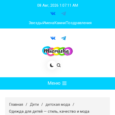
Перейти
08 Авг, 2026
1:07:12 AM
к
содержимому
Звезды
Имена
Камни
Поздравления
Меню
Мода
Главная
Дети
детская мода
Худеем
Одежда для детей — стиль, качество и мода