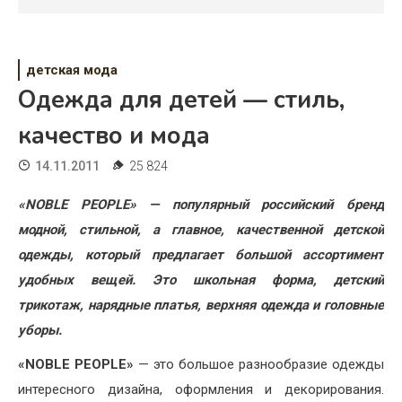
Психология
Дети
детская мода
Свадьба
Одежда для детей — стиль,
Дом
качество и мода
Жизнь
14.11.2011
25 824
Хобби
«NOBLE PEOPLE» — популярный российский бренд
модной, стильной, а главное, качественной детской
Красота
одежды, который предлагает большой ассортимент
Недвижимость
удобных вещей. Это школьная форма, детский
трикотаж, нарядные платья, верхняя одежда и головные
уборы.
«NOBLE PEOPLE»
— это большое разнообразие одежды
интересного дизайна, оформления и декорирования.