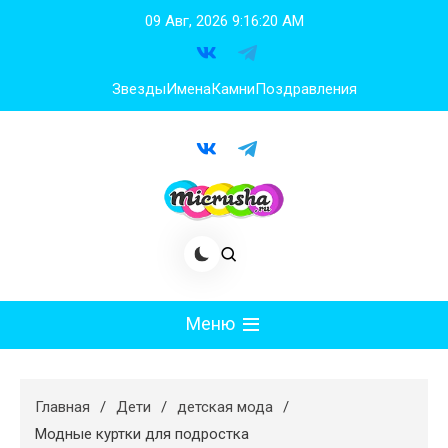
Перейти
09 Авг, 2026
9:16:21 AM
к
содержимому
Звезды
Имена
Камни
Поздравления
Меню
Мода
Главная
Дети
детская мода
Худеем
Модные куртки для подростка