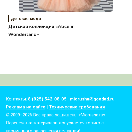
детская мода
Детская коллекция «Alice in
Wonderland»
Контакты:
8 (925) 542-08-05 | micrusha@goodad.ru
Реклама на сайте
|
Технические требования
© 2009–2026 Все права защищены «Micrusha.ru»
Перепечатка материалов допускается только с
письменного разрешения редакции!