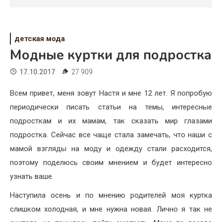
Психология
Дети
детская мода
Свадьба
Модные куртки для подростка
Дом
17.10.2017
27 909
Жизнь
Всем привет, меня зовут Настя и мне 12 лет. Я попробую
периодически писать статьи на темы, интересные
Хобби
подросткам и их мамам, так сказать мир глазами
Красота
подростка. Сейчас все чаще стала замечать, что наши с
мамой взгляды на моду и одежду стали расходится,
Недвижимость
поэтому поделюсь своим мнением и будет интересно
узнать ваше.
Наступила осень и по мнению родителей моя куртка
слишком холодная, и мне нужна новая. Лично я так не