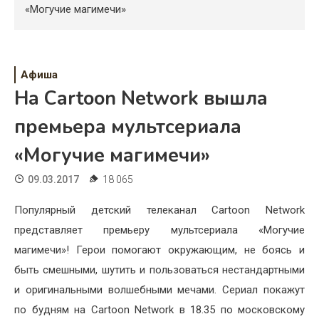
Психология
«Могучие магимечи»
Дети
Свадьба
Афиша
На Cartoon Network вышла
Дом
премьера мультсериала
Жизнь
«Могучие магимечи»
Хобби
09.03.2017
18 065
Красота
Популярный детский телеканал Cartoon Network
Недвижимость
представляет премьеру мультсериала «Могучие
магимечи»! Герои помогают окружающим, не боясь и
быть смешными, шутить и пользоваться нестандартными
и оригинальными волшебными мечами. Сериал покажут
по будням на Cartoon Network в 18.35 по московскому