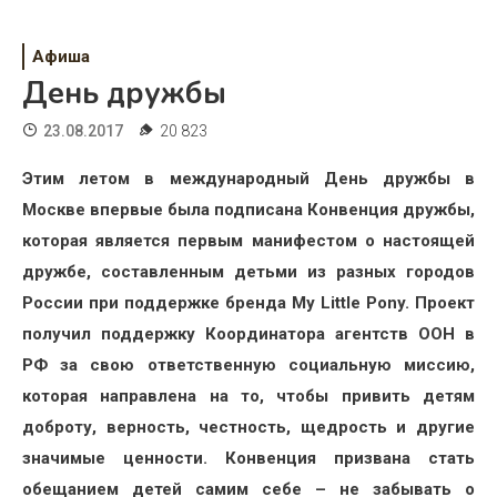
Психология
Дети
Афиша
День дружбы
Свадьба
23.08.2017
20 823
Дом
Этим летом в международный День дружбы в
Жизнь
Москве впервые была подписана Конвенция дружбы,
которая является первым манифестом о настоящей
Хобби
дружбе, составленным детьми из разных городов
Красота
России при поддержке бренда
My
Little
Pony
. Проект
получил поддержку Координатора агентств ООН в
Недвижимость
РФ за свою ответственную социальную миссию,
которая направлена на то, чтобы привить детям
доброту, верность, честность, щедрость и другие
значимые ценности. Конвенция призвана стать
обещанием детей самим себе – не забывать о