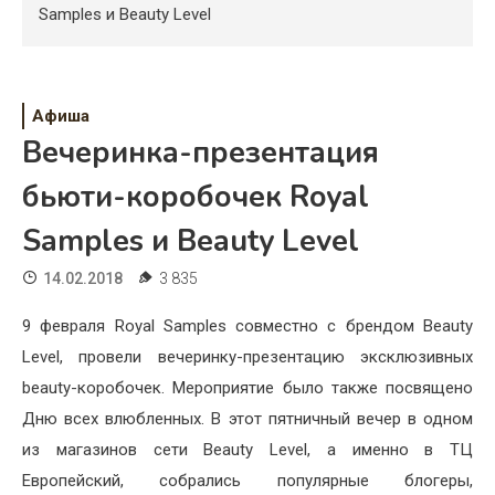
Психология
Samples и Beauty Level
Дети
Свадьба
Афиша
Вечеринка-презентация
Дом
бьюти-коробочек Royal
Жизнь
Samples и Beauty Level
Хобби
14.02.2018
3 835
Красота
9 февраля Royal Samples совместно с брендом Beauty
Недвижимость
Level, провели вечеринку-презентацию эксклюзивных
beauty-коробочек. Мероприятие было также посвящено
Дню всех влюбленных. В этот пятничный вечер в одном
из магазинов сети Beauty Level, а именно в ТЦ
Европейский, собрались популярные блогеры,