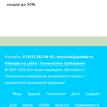
скидки до 30%
Контакты:
8 (925) 542-08-05 | micrusha@goodad.ru
Реклама на сайте
|
Технические требования
© 2009–2026 Все права защищены «Micrusha.ru»
Перепечатка материалов допускается только с
письменного разрешения редакции!
Мода
Худеем
Психология
Дети
Свадьба
Дом
Жизнь
Хобби
Красота
Недвижимость