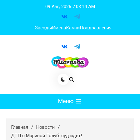
Перейти
09 Авг, 2026
7:03:15 AM
к
содержимому
Звезды
Имена
Камни
Поздравления
Меню
Мода
Главная
Новости
Худеем
ДТП с Мариной Голуб: суд идет!