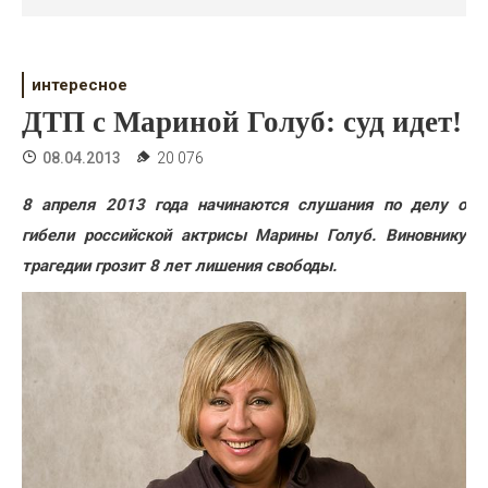
Психология
Дети
интересное
Свадьба
ДТП с Мариной Голуб: суд идет!
Дом
08.04.2013
20 076
Жизнь
8 апреля 2013 года начинаются слушания по делу о
гибели российской актрисы Марины Голуб. Виновнику
Хобби
трагедии грозит 8 лет лишения свободы.
Красота
Недвижимость