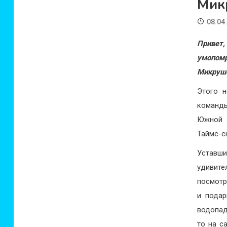
Мик
08.04
Приве
умопом
Микруше
Этого н
команд
Южной 
Таймс-с
Уставш
удивит
посмотр
и подар
водопад
то на с