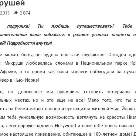
рушей
.2013
2 874
т, подружка! Ты любишь путешествовать? Тебе
рачительный шанс побывать в разных уголках планеты в
й! Подробности внутри!
е может быть, но чудеса все-таки случаются! Сегодня од
ы Микруши любовалась слонами в Национальном парке Кр
Африке, в то время как наши коллеги наблюдали за сумат
квер в Нью-Йорке!
ие, но довольные мы принялись готовить материалы 
ельных местах, но и это еще не все! Мало того, что ты 
еть на безмятежных слонов и суетящихся жителей Нью-Йорка
им тебе уникальную возможность взглянуть на красоты Ниа
а, легендарную надпись Hollywood и если тебе очень сильно 
амое настоящее привидение, обитающее в 100-летнем доме! 