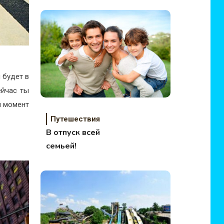
 будет в
ейчас ты
й момент
Путешествия
В отпуск всей
семьей!