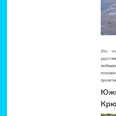
Это чт
удостаи
любиму
положен
пролета
Южн
Крю