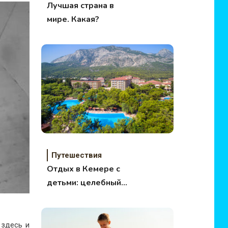
Лучшая страна в
мире. Какая?
Путешествия
Отдых в Кемере с
детьми: целебный
воздух,
апельсиновые рощи
и насыщенная
 здесь и