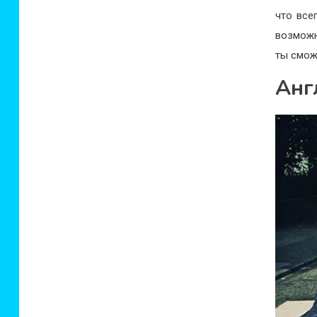
что все
возможн
ты смож
Анг