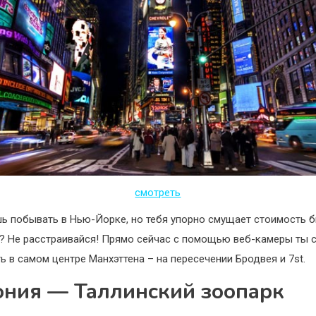
смотреть
ь побывать в Нью-Йорке, но тебя упорно смущает стоимость б
? Не расстраивайся! Прямо сейчас с помощью веб-камеры ты
ь в самом центре Манхэттена – на пересечении Бродвея и 7st.
ония — Таллинский зоопарк