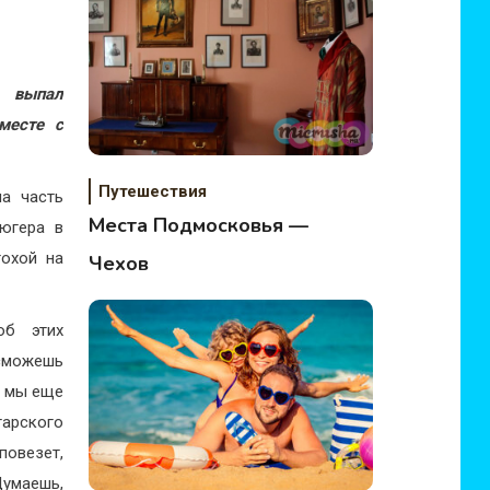
 выпал
месте с
Путешествия
на часть
Места Подмосковья —
югера в
охой на
Чехов
об этих
сможешь
, мы еще
гарского
повезет,
Думаешь,