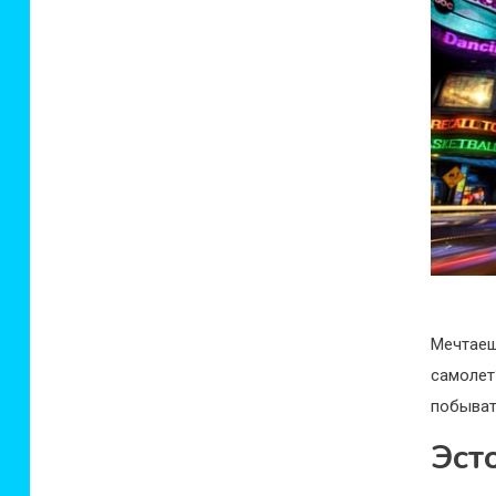
Мечтаеш
самолет
побыват
Эст