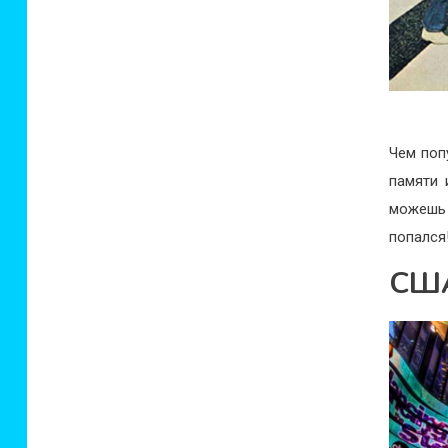
Чем поп
памяти 
можешь 
попался
США