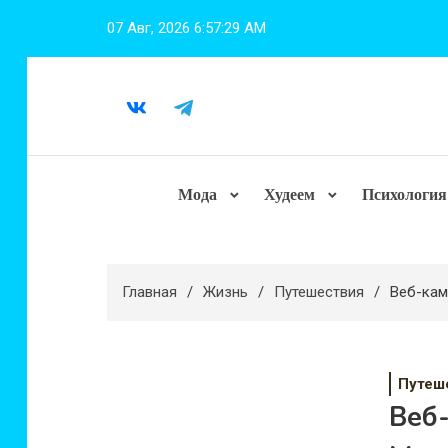
Перейти
07 Авг, 2026
6:57:30 AM
к
содержимому
Мода
Худеем
Психология
Главная
Жизнь
Путешествия
Веб-кам
Путеш
Веб