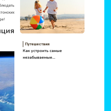
программа
аблюдать
тонских
ре!
нция
Путешествия
Как устроить самые
незабываемые
каникулы детям?