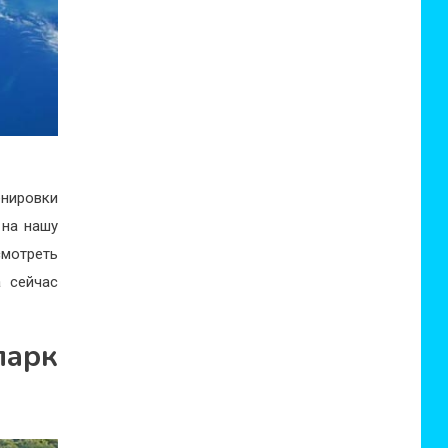
нировки
 на нашу
мотреть
а сейчас
парк