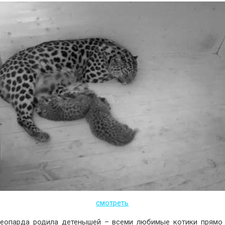
смотреть
еопарда родила детенышей – всеми любимые котики прямо