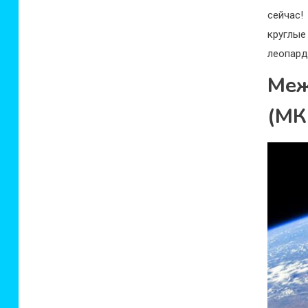
сейчас!
круглы
леопард
Меж
(МК