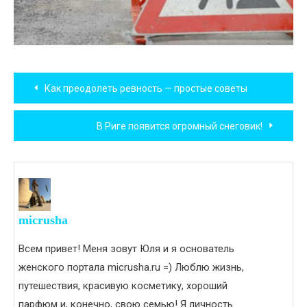
Навигация
Как преодолеть ревность — простые советы
по
В Риге появится огромный снеговик!
записям
micrusha
Всем привет! Меня зовут Юля и я основатель
женского портала micrusha.ru =) Люблю жизнь,
путешествия, красивую косметику, хороший
парфюм и, конечно, свою семью! Я личность