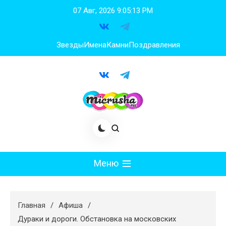
Перейти
07 Авг, 2026
9:05:14 PM
к
содержимому
Звезды
Имена
Камни
Поздравления
Меню
Мода
Главная
Афиша
Худеем
Дураки и дороги. Обстановка на московских