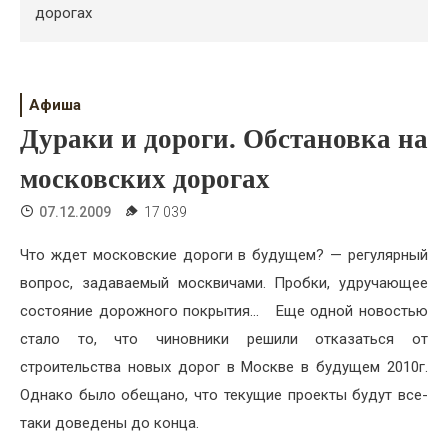
Психология
дорогах
Дети
Свадьба
Афиша
Дураки и дороги. Обстановка на
Дом
московских дорогах
Жизнь
07.12.2009
17 039
Хобби
Что ждет московские дороги в будущем? — регулярный
Красота
вопрос, задаваемый москвичами. Пробки, удручающее
Недвижимость
состояние дорожного покрытия… Еще одной новостью
стало то, что чиновники решили отказаться от
строительства новых дорог в Москве в будущем 2010г.
Однако было обещано, что текущие проекты будут все-
таки доведены до конца.