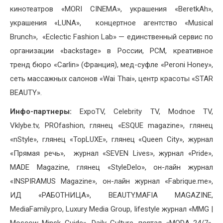
кинотеатров «MORI CINEMA», украшения «BeretkAh»,
украшения «LUNA», концертное агентство «Musical
Brunch», «Eclectic Fashion Lab» — единственный сервис по
организации «backstage» в России, РСМ, креативное
тренд бюро «Carlin» (Франция), мед-суфле «Peroni Honey»,
сеть массажных салонов «Wai Thai», центр красоты «STAR
BEAUTY».
Инфо-партнеры:
ExpoTV, Celebrity TV, Modnoe TV,
Vklybe.tv, PROfashion, глянец «ESQUE magazine», глянец
«nStyle», глянец «TopLUXE», глянец «Queen City», журнал
«Прямая речь», журнал «SEVEN Lives», журнал «Pride»,
MADE Magazine, глянец «StyleDelo», он-лайн журнал
«INSPIRAMUS Magazine», он-лайн журнал «Fabrique.me»,
ИД «РАБОТНИЦА», BEAUTY.MAFIA MAGAZINE,
MediaFamily.pro, Luxury Media Group, lifestyle журнал «MMG |