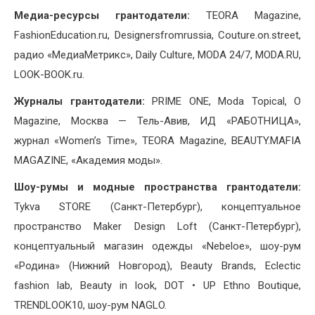
Медиа-ресурсы грантодатели:
TEORA Magazine,
FashionEducation.ru, Designersfromrussia, Couture.on.street,
радио «МедиаМетрикс», Daily Culture, MODA 24/7, MODA.RU,
LOOK-BOOK.ru.
Журналы грантодатели:
PRIME ONE, Moda Topical, O
Magazine, Москва — Тель-Авив, ИД «РАБОТНИЦА»,
журнал «Women’s Time», TEORA Magazine, BEAUTY.MAFIA
MAGAZINE, «Академия моды».
Шоу-румы и модные пространства грантодатели:
Tykva STORE (Санкт-Петербург), концептуальное
пространство Maker Design Loft (Санкт-Петербург),
концептуальный магазин одежды «Nebeloe», шоу-рум
«Родина» (Нижний Новгород), Beauty Brands, Eclectic
fashion lab, Beauty in look, DOT • UP Ethno Boutique,
TRENDLOOK10, шоу-рум NAGLO.