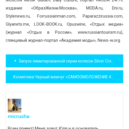
Moscow Minsk Guide», Daily Culture, портал «MODA 24/7»,
издание «ОбразЖизни.Москва», MODA.ru, Dni.ru,
Stylenews.ru, Forrussianman.com, Paparazzirussia.com,
Glyanets.me, LOOK-BOOK.ru, Opuswine, «Отдых медиа»
(журнал «Отдых в России», www.russiantourism.ru),
глянцевый журнал-портал «Академия моды», News-w.org.
Навигация
Запуск лимитированной серии колясок Silver Cross Expedition
по
Косметика Черный жемчуг «САМООМОЛОЖЕНИЕ 46+». Обзор.
записям
micrusha
Всем привет! Меня зовут Юля и я основатель