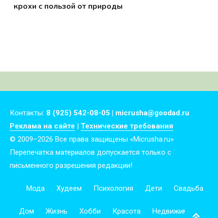
крохи с пользой от природы
Контакты:
8 (925) 542-08-05 | micrusha@goodad.ru
Реклама на сайте
|
Технические требования
© 2009–2026 Все права защищены «Micrusha.ru»
Перепечатка материалов допускается только с
письменного разрешения редакции!
Мода
Худеем
Психология
Дети
Свадьба
Дом
Жизнь
Хобби
Красота
Недвижимость