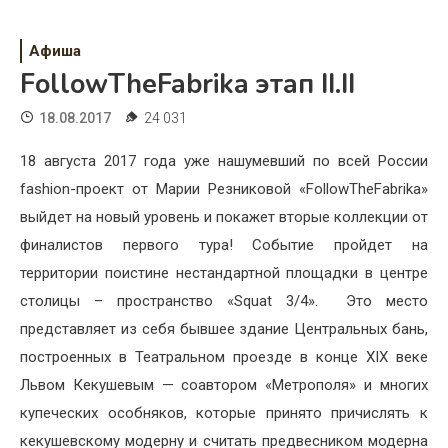
Психология
Дети
Афиша
FollowTheFabrika этап II.II
Свадьба
18.08.2017
24 031
Дом
18 августа 2017 года уже нашумевший по всей России
Жизнь
fashion-проект от Марии Резниковой «FollowTheFabrika»
выйдет на новый уровень и покажет вторые коллекции от
Хобби
финалистов первого тура! Событие пройдет на
Красота
территории поистине нестандартной площадки в центре
столицы – пространство «Squat 3/4». Это место
Недвижимость
представляет из себя бывшее здание Центральных бань,
построенных в Театральном проезде в конце XIX веке
Львом Кекушевым — соавтором «Метрополя» и многих
купеческих особняков, которые принято причислять к
кекушевскому модерну и считать предвесником модерна