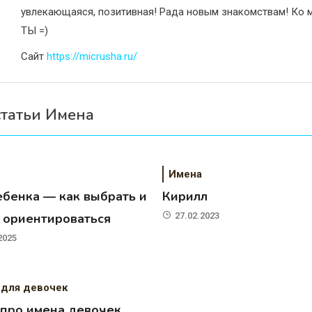
увлекающаяся, позитивная! Рада новым знакомствам! Ко м
ТЫ =)
Сайт
https://micrusha.ru/
статьи Имена
Имена
ебенка — как выбрать и
Кирилл
о ориентироваться
27.02.2023
2025
 для девочек
 про имена девочек