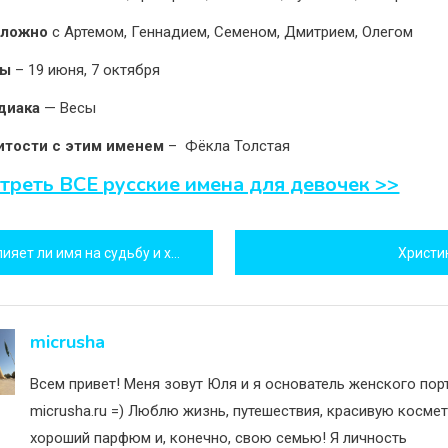
сложно
с Артемом, Геннадием, Семеном, Дмитрием, Олегом
ны
– 19 июня, 7 октября
диака
— Весы
итости с этим именем
– Фёкла Толстая
треть ВСЕ русские имена для девочек >>
игация
яет ли имя на судьбу и характер человека?
Христи
исям
micrusha
Всем привет! Меня зовут Юля и я основатель женского пор
micrusha.ru =) Люблю жизнь, путешествия, красивую космет
хороший парфюм и, конечно, свою семью! Я личность