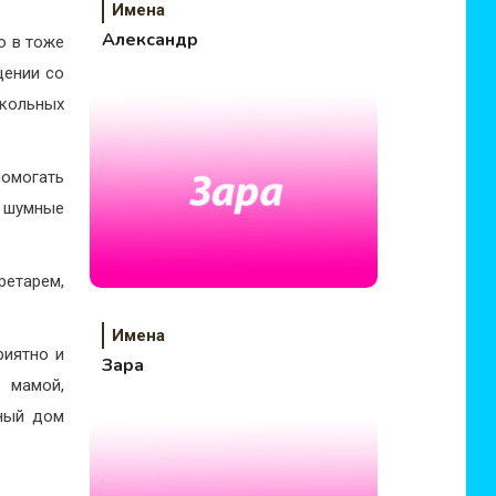
Имена
Александр
о в тоже
щении со
кольных
помогать
ь шумные
ретарем,
Имена
риятно и
Зара
й мамой,
лный дом