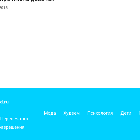
2018
d.ru
Мода
Худеем
Психология
Дети
 Перепечатка
 разрешения