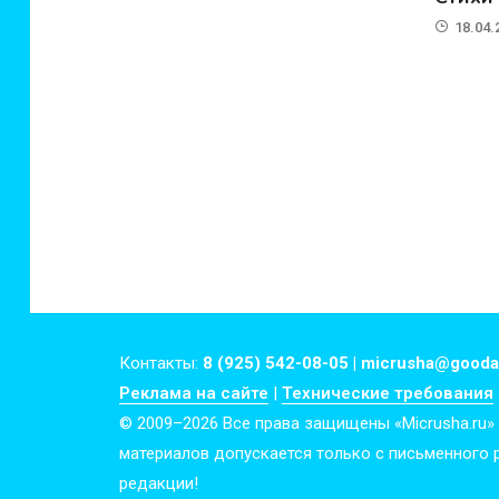
18.04.
Контакты:
8 (925) 542-08-05 | micrusha@gooda
Реклама на сайте
|
Технические требования
© 2009–2026 Все права защищены «Micrusha.ru»
материалов допускается только с письменного
редакции!