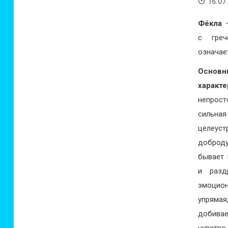
16.07
Фёкла
–
с греч
означае
Основн
характ
непрост
сильн
целеуст
доброду
бывает 
и раздр
эмоцион
упрям
добивае