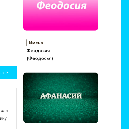
Имена
Феодосия
(Феодосья)
на
тала
ику,