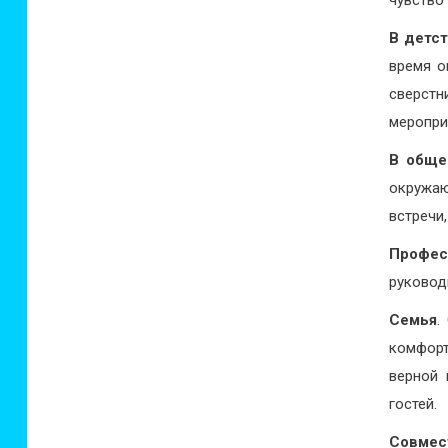
чувство
В детс
время о
сверст
меропри
В обще
окружаю
встречи
Профес
руковод
Семья
.
комфорт
верной 
гостей.
Совмес