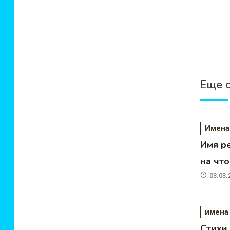
Еще 
Имена
Имя р
на чт
03.03.
имена
Стихи