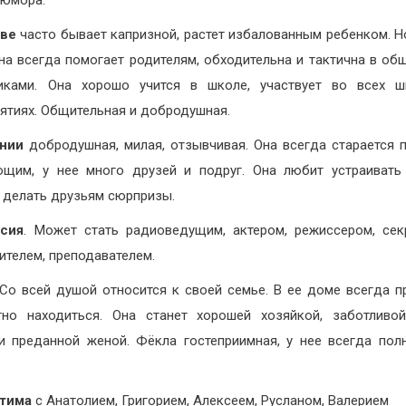
 юмора.
тве
часто бывает капризной, растет избалованным ребенком. Н
на всегда помогает родителям, обходительна и тактична в об
никами. Она хорошо учится в школе, участвует во всех ш
ятиях. Общительная и добродушная.
нии
добродушная, милая, отзывчивая. Она всегда старается 
щим, у нее много друзей и подруг. Она любит устраиват
, делать друзьям сюрпризы.
сия
. Может стать радиоведущим, актером, режиссером, сек
ителем, преподавателем.
 Со всей душой относится к своей семье. В ее доме всегда п
но находиться. Она станет хорошей хозяйкой, заботливо
и преданной женой. Фёкла гостеприимная, у нее всегда по
тима
с Анатолием, Григорием, Алексеем, Русланом, Валерием