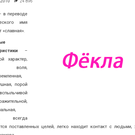
.2010
24 896
 в переводе
еского имя
т «славная».
ые
еристики
–
ой характер,
ая воля,
ремленная,
шная, порой
вспыльчивой
ажительной,
альная,
ая, всегда
тся поставленных целей, легко находит контакт с людьми,