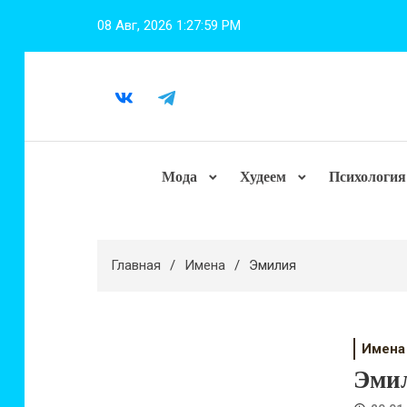
Перейти
08 Авг, 2026
1:27:59 PM
к
содержимому
Мода
Худеем
Психология
Главная
Имена
Эмилия
Имена
Эми