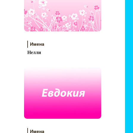
Имена
Нелли
Имена