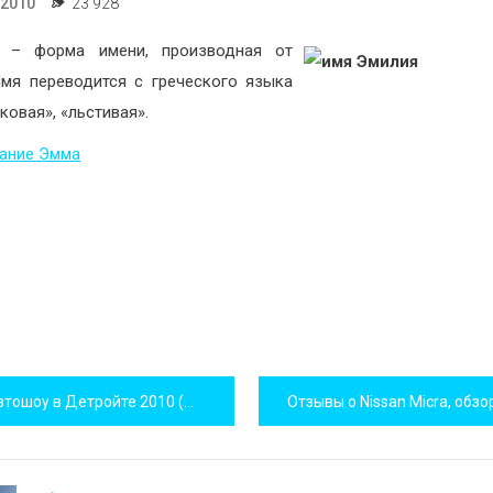
.2010
23 928
– форма имени, производная от
мя переводится с греческого языка
ковая», «льстивая».
сание Эмма
игация
тошоу в Детройте 2010 (фотографии!)