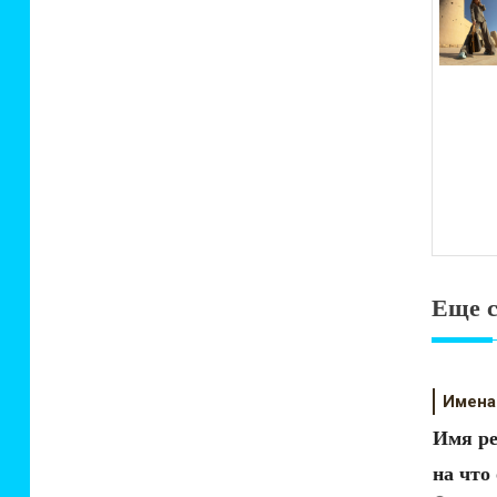
зап
Еще 
Имена
Имя ре
на что