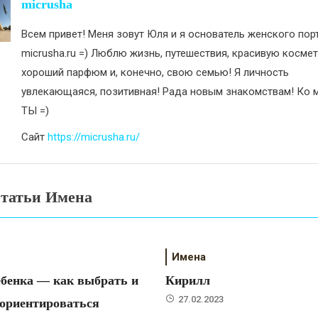
исям
micrusha
Всем привет! Меня зовут Юля и я основатель женского пор
micrusha.ru =) Люблю жизнь, путешествия, красивую космет
хороший парфюм и, конечно, свою семью! Я личность
увлекающаяся, позитивная! Рада новым знакомствам! Ко м
ТЫ =)
Сайт
https://micrusha.ru/
статьи Имена
Имена
бенка — как выбрать и
Кирилл
27.02.2023
 ориентироваться