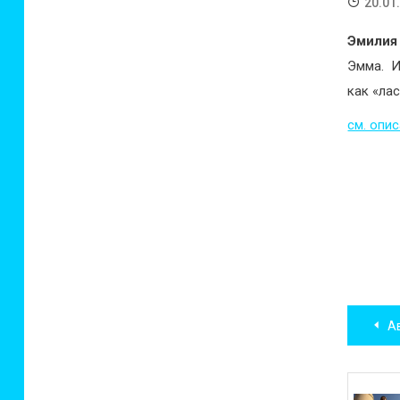
20.01
Эмилия
Эмма. И
как «лас
см. опи
Нав
Ав
по