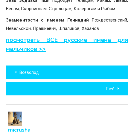
Знак Зодиака:
имя подойдет Тельцам, Ракам, Львам,
Весам, Скорпионам, Стрельцам, Козерогам и Рыбам
Знаменитости с именем Геннадий
Рождественский,
Невельской, Прашкевич, Шпаликов, Хазанов
посмотреть ВСЕ русские имена для
мальчиков >>
Навигация
Всеволод
по
Глеб
записям
micrusha