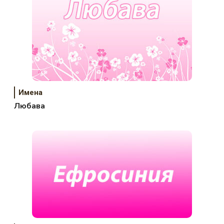
Имена
Любава