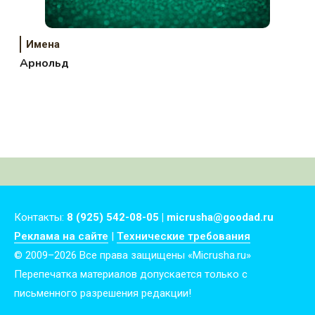
Имена
Арнольд
Контакты:
8 (925) 542-08-05 | micrusha@goodad.ru
Реклама на сайте
|
Технические требования
© 2009–2026 Все права защищены «Micrusha.ru»
Перепечатка материалов допускается только с
письменного разрешения редакции!