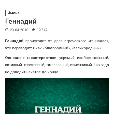
Психология
Дети
Имена
Геннадий
Свадьба
23.04.2010
19 647
Дом
Геннадий
происходит от древнегреческого «геннадас»,
Жизнь
что переводится как «благородный», «великородный».
Хобби
Основные характеристики:
упрямый, изобретательный,
активный, хвастливый, тщеславный, изменчивый. Никогда
Красота
не доводит начатое до конца.
Недвижимость