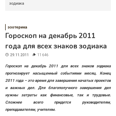
Психология
зодиака
Дети
Свадьба
эзотерика
Гороскоп на декабрь 2011
Дом
года для всех знаков зодиака
Жизнь
29.11.2011
11 646
Хобби
Гороскоп на декабрь 2011 для всех знаков зодиака
Красота
прогнозирует насыщенный событиями месяц. Конец
Недвижимость
2011 года – это время для завершения начатых проектов
и важных дел. Для благополучного завершения дел
нужны затраты как финансовые, так и трудовые.
Сложнее всего придется руководителям,
преподавателям, учителям.