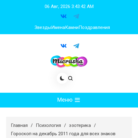
Перейти
06 Авг, 2026
3:43:43 AM
к
содержимому
Звезды
Имена
Камни
Поздравления
Меню
Мода
Главная
Психология
эзотерика
Худеем
Гороскоп на декабрь 2011 года для всех знаков