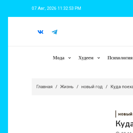
Перейти
07 Авг, 2026
11:32:54 PM
к
содержимому
Мода
Худеем
Психология
Главная
Жизнь
новый год
Куда поех
новый
Куда