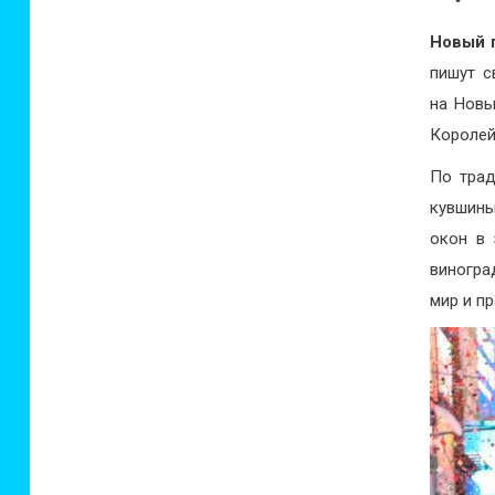
Новый 
пишут с
на Новы
Королей
По трад
кувшины
окон в 
виногра
мир и п