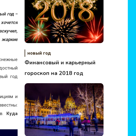
ый год –
 хочется
скучил,
в жаркие
новый год
снежные
Финансовый и карьерный
адостный
гороскоп на 2018 год
вый год
дициям и
звестны:
ов.
Куда