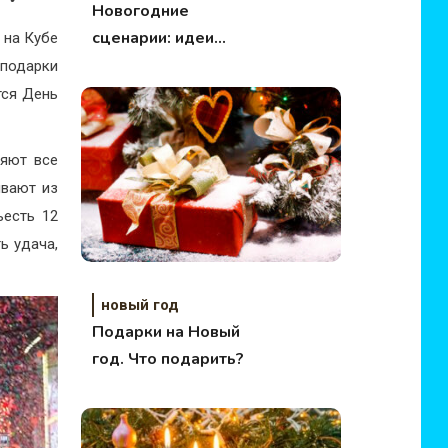
Новогодние
сценарии: идеи
 на Кубе
встречи Нового года
 подарки
тся День
няют все
ивают из
ъесть 12
ь удача,
новый год
Подарки на Новый
год. Что подарить?