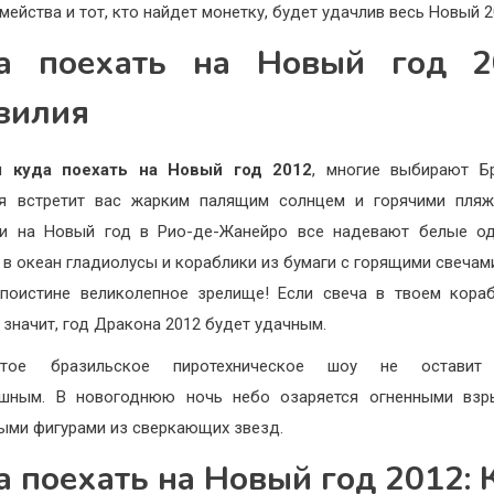
мейства и тот, кто найдет монетку, будет удачлив весь Новый 2
а поехать на Новый год 2
зилия
ая
куда поехать на Новый год 2012
, многие выбирают Б
ия встретит вас жарким палящим солнцем и горячими пляж
ии на Новый год в Рио-де-Жанейро все надевают белые о
 в океан гладиолусы и кораблики из бумаги с горящими свечами
поистине великолепное зрелище! Если свеча в твоем кора
, значит, год Дракона 2012 будет удачным.
итое бразильское пиротехническое шоу не оставит
ушным. В новогоднюю ночь небо озаряется огненными взр
ыми фигурами из сверкающих звезд.
а поехать на Новый год 2012: 