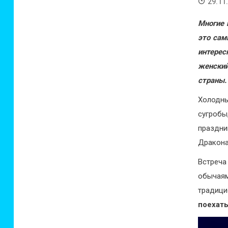
29.11
Многие 
это сам
интере
женский
страны.
Холодн
сугробы
праздн
Дракона
Встреча
обычаям
традиц
поехать