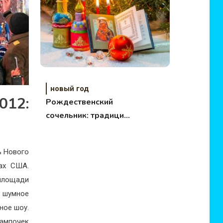
новый год
012:
Рождественский
сочельник: традиции,
колядки
ь Нового
ах США.
 площади
о шумное
ное шоу.
ампочек