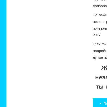
сопрово
Не важ
всех ст
приезжи
2012.
Если ты
подробн
лучше п
Ж
нез
ты 
Нав
Пла