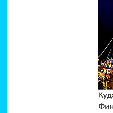
Куд
Фин