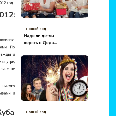
012 год.
012:
новый год
Надо ли детям
разилию.
верить в Деда
ами. По
Мороза?
дежды и
 внутри,
блике не
 никого
ывами и
Куба
новый год