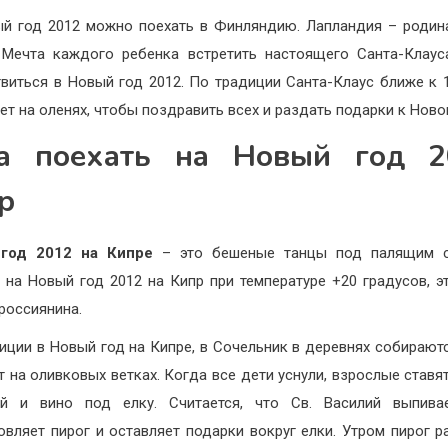
й год 2012 можно поехать в Финляндию. Лапландия – родин
 Мечта каждого ребенка встретить настоящего Санта-Клау
виться в Новый год 2012. По традиции Санта-Клаус ближе к 
ет на оленях, чтобы поздравить всех и раздать подарки к Ново
а поехать на Новый год 2
р
год 2012 на Кипре
– это бешеные танцы под палящим с
 на Новый год 2012 на Кипр при температуре +20 градусов, э
россиянина.
иции в Новый год на Кипре, в Сочельник в деревнях собираютс
т на оливковых ветках. Когда все дети уснули, взрослые ставят
ой и вино под елку. Считается, что Св. Василий выпивае
овляет пирог и оставляет подарки вокруг елки. Утром пирог р