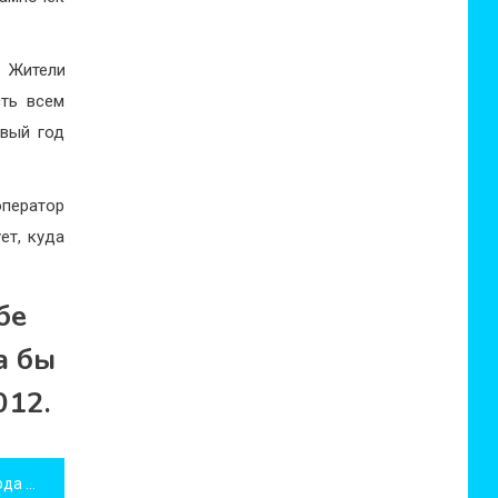
. Жители
сть всем
овый год
оператор
ет, куда
бе
а бы
012.
Гороскоп на декабрь 2011 года для всех знаков зодиака