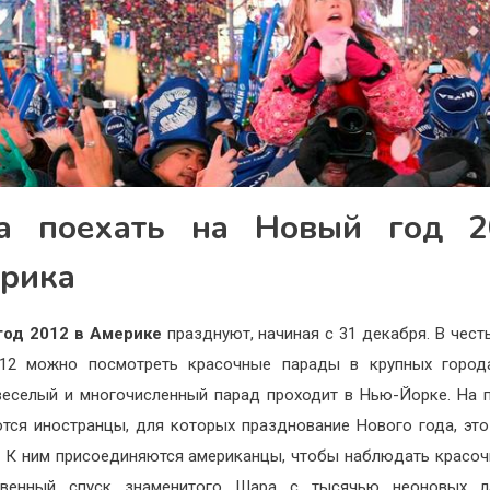
а поехать на Новый год 2
рика
год 2012 в Америке
празднуют, начиная с 31 декабря. В чест
012 можно посмотреть красочные парады в крупных город
еселый и многочисленный парад проходит в Нью-Йорке. На
тся иностранцы, для которых празднование Нового года, эт
. К ним присоединяются американцы, чтобы наблюдать красоч
твенный спуск знаменитого Шара с тысячью неоновых л