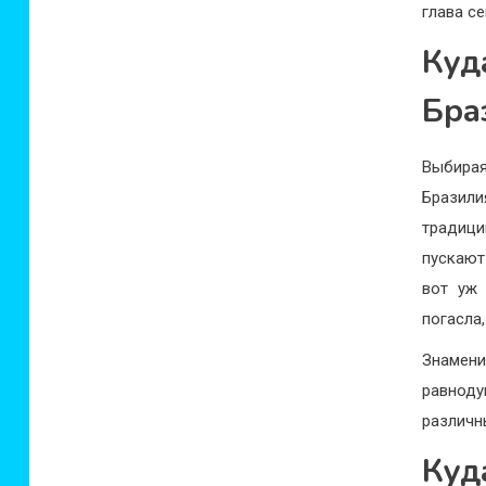
глава се
Куд
Бра
Выбир
Бразил
традиц
пускают
вот уж 
погасла
Знамен
равнод
различн
Куд