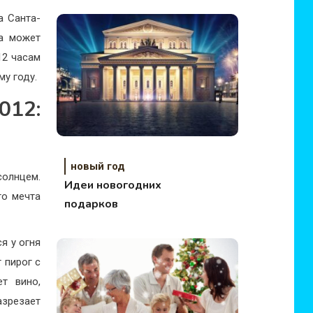
а Санта-
са может
12 часам
му году.
012:
новый год
олнцем.
Идеи новогодних
то мечта
подарков
я у огня
 пирог с
т вино,
азрезает