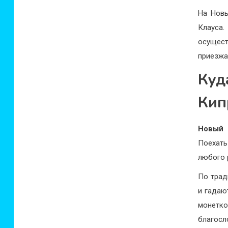
На Новы
Клауса.
осущест
приезжа
Куд
Кип
Новый 
Поехать
любого 
По трад
и гадаю
монетк
благосл