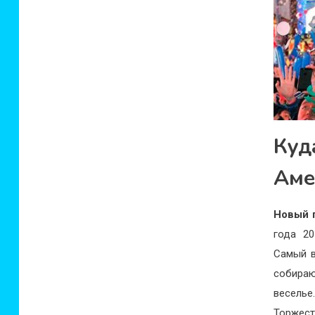
Куд
Аме
Новый 
года 2
Самый в
собираю
веселье
Торжес