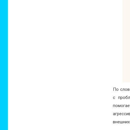
По слова
с пробл
помогае
агресси
внешних