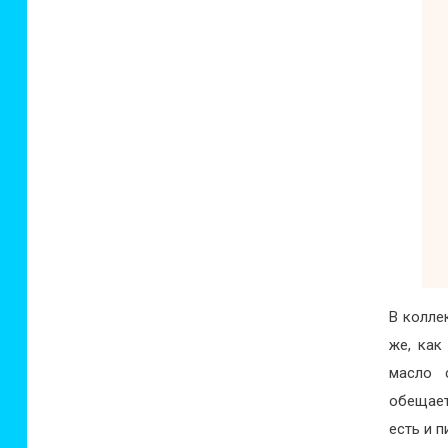
В колле
же, как
масло 
обещает
есть и п