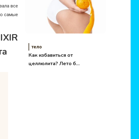
вала все
то самые
XIR
тело
та
Как избавиться от
целлюлита? Лето без
апельсиновой корки!