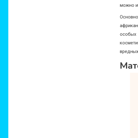
можно и
Основно
африкан
особых 
космети
вредных
Мат