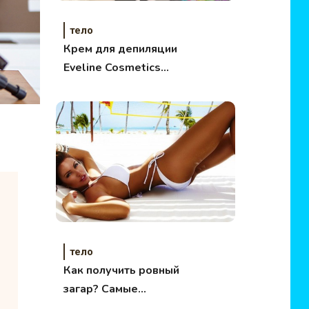
тело
Крем для депиляции
Eveline Cosmetics
Laser Precision.
Отзывы
тело
Как получить ровный
загар? Самые
топовые советы.