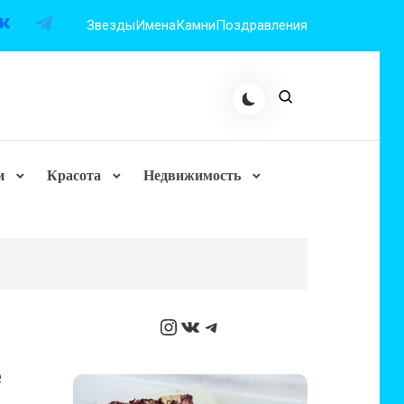
Звезды
Имена
Камни
Поздравления
и
Красота
Недвижимость
Instagram
ВКонтакте
Telegram
е