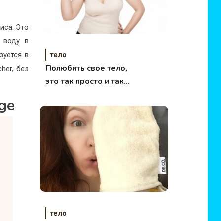
иса. Это
ь воду в
зуется в
тело
Полюбить свое тело,
her, без
это так просто и так
приятно!
ge
тело