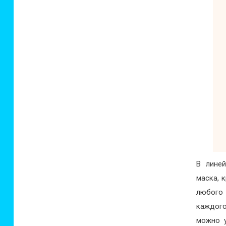
В линей
маска, 
любого 
каждого
можно у