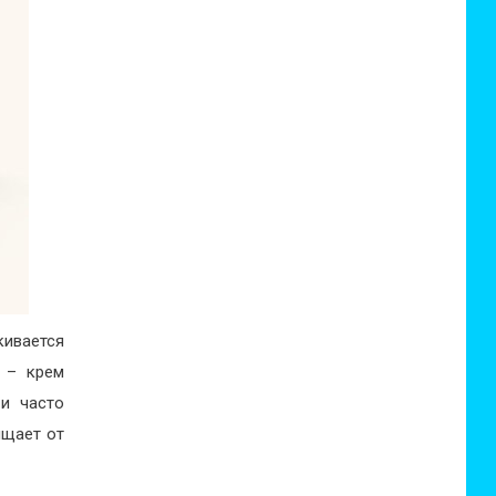
лкивается
я – крем
 и часто
ищает от