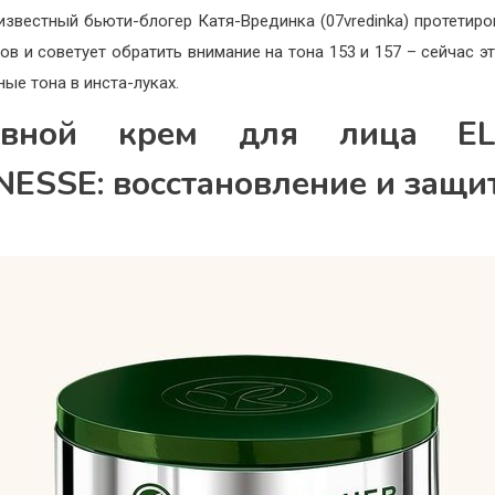
 известный бьюти-блогер Катя-Врединка (07vredinka) протетиро
ков и советует обратить внимание на тона 153 и 157 – сейчас э
ные тона в инста-луках.
евной крем для лица ELI
NESSE: восстановление и защи