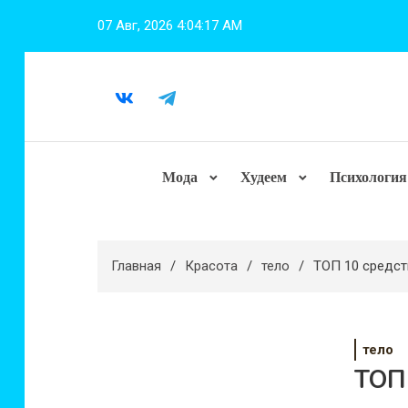
Перейти
07 Авг, 2026
4:04:18 AM
к
содержимому
Мода
Худеем
Психология
Главная
Красота
тело
ТОП 10 средст
тело
ТОП 