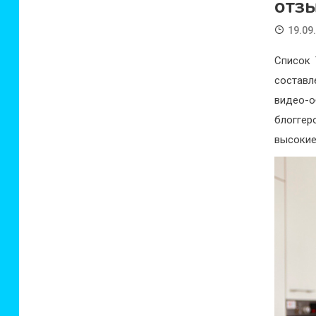
отз
19.09
Список 
составл
видео-
блоггер
высокие