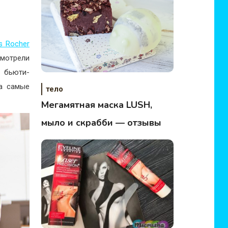
s Rocher
смотрели
 бьюти-
ла самые
тело
Мегамятная маска LUSH,
мыло и скрабби — отзывы