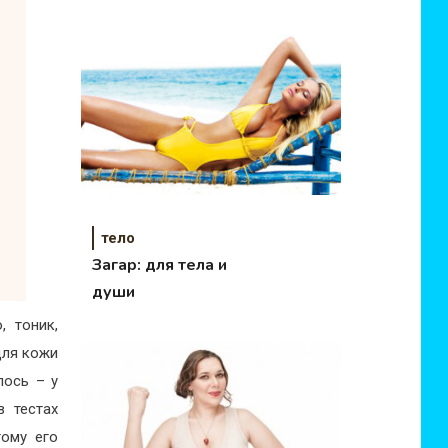
тело
Загар: для тела и
души
, тоник,
для кожи
лось – у
в тестах
тому его