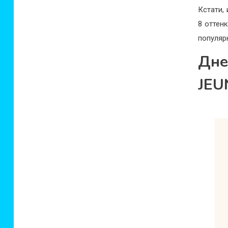
Кстати,
8 оттен
популяр
Дн
JEU