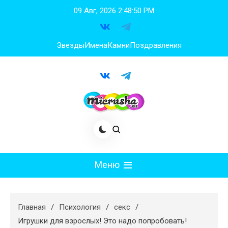
Перейти
09 Авг, 2026
2:48:51 PM
к
содержимому
Звезды
Имена
Камни
Поздравления
Меню
Мода
Главная
Психология
секс
Худеем
Игрушки для взрослых! Это надо попробовать!