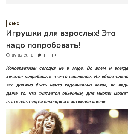
Психология
Дети
секс
Свадьба
Игрушки для взрослых! Это
Дом
надо попробовать!
Жизнь
09.03.2010
11 119
Хобби
Консерватизм сегодня не в моде. Во всем и всегда
хочется попробовать что-то новенькое. Не обязательно
Красота
это должно быть нечто кардинально новое, но ведь
Недвижимость
даже то, что считается обычным, для многих может
стать настоящей сенсацией в интимной жизни.