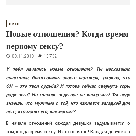
Психология
Дети
секс
Свадьба
Новые отношения? Когда время
Дом
первому сексу?
Жизнь
08.11.2010
13 732
Хобби
У тебя начались новые отношения? Ты несказанно
счастлива, боготворишь своего партнера, уверена, что
Красота
ОН – это твоя судьба? И готова сейчас свернуть горы
Недвижимость
ради него? Но главное ведь все не испортить! Ты ведь
знаешь, что мужчина с той, кто является загадкой для
него, кто манит его, как магнит?
В начале отношений каждая девушка задумывается о
том, когда время сексу. И это понятно! Каждая девушка в