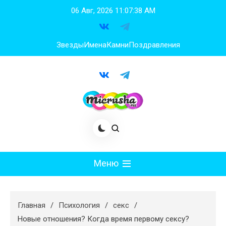
Перейти
06 Авг, 2026
11:07:39 AM
к
содержимому
Звезды
Имена
Камни
Поздравления
Меню
Мода
Главная
Психология
секс
Худеем
Новые отношения? Когда время первому сексу?