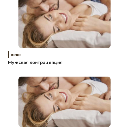
секс
Мужская контрацепция