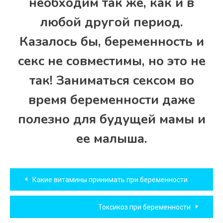
необходим так же, как и в
любой другой период.
Казалось бы, беременность и
секс не совместимы, но это не
так! Заниматься сексом во
время беременности даже
полезно для будущей мамы и
ее малыша.
Навигация
Какие витамины принимать при беременности
по
Токсикоз при беременности
записям