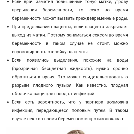
Если врач заметил повышенный тонус матки, угрозу
прерывания беременности, то секс во время
беременности может вызвать преждевременные роды.
При предлежании плаценты, если плацента закрывает
выход из матки. Поэтому заниматься сексом во время
беременности в таком случае не стоит, можно
спровоцировать отслойку плаценты.
Если появились выделения, похожие на воды
(прозрачная бесцветная жидкость), нужно срочно
обратиться к врачу. Это может свидетельствовать о
разрыве плодного пузыря. Как известно, плодная
оболочка защищает плод от инфекций.
Если есть вероятность, что у партнера возможна
инфекция, передающееся половым путем. В таком
случае секс во время беременности противопоказан.