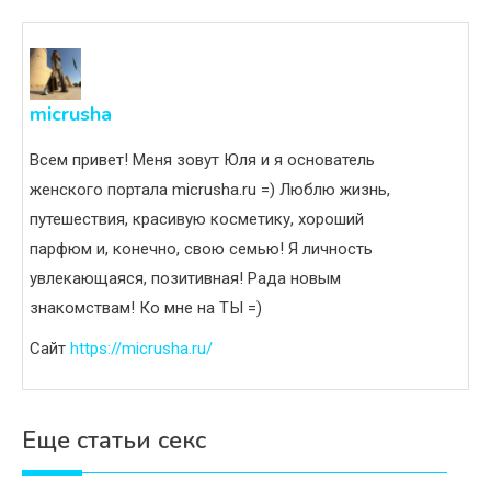
micrusha
Всем привет! Меня зовут Юля и я основатель
женского портала micrusha.ru =) Люблю жизнь,
путешествия, красивую косметику, хороший
парфюм и, конечно, свою семью! Я личность
увлекающаяся, позитивная! Рада новым
знакомствам! Ко мне на ТЫ =)
Сайт
https://micrusha.ru/
Еще статьи секс