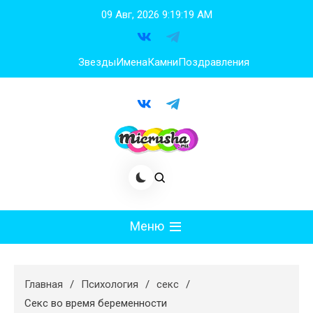
Перейти
09 Авг, 2026
9:19:20 AM
к
содержимому
Звезды
Имена
Камни
Поздравления
Меню
Мода
Главная
Психология
секс
Худеем
Секс во время беременности