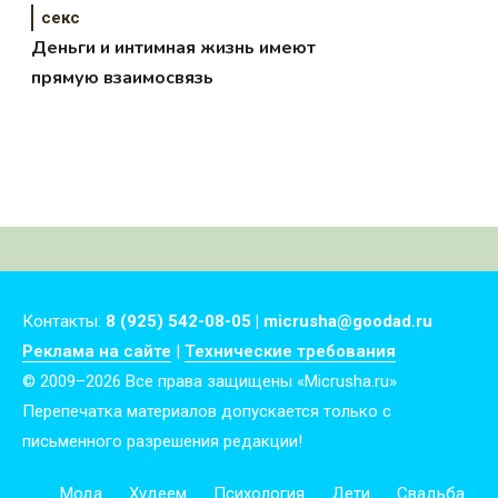
секс
Деньги и интимная жизнь имеют
прямую взаимосвязь
Контакты:
8 (925) 542-08-05 | micrusha@goodad.ru
Реклама на сайте
|
Технические требования
© 2009–2026 Все права защищены «Micrusha.ru»
Перепечатка материалов допускается только с
письменного разрешения редакции!
Мода
Худеем
Психология
Дети
Свадьба