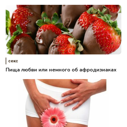
секс
Пища любви или немного об афродизиаках