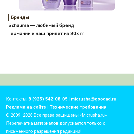
Бренды
Schauma — любимый бренд
Германии и наш привет из 90х гг.
Контакты:
8 (925) 542-08-05 | micrusha@goodad.ru
Реклама на сайте
|
Технические требования
© 2009–2026 Все права защищены «Micrusha.ru»
Перепечатка материалов допускается только с
письменного разрешения редакции!