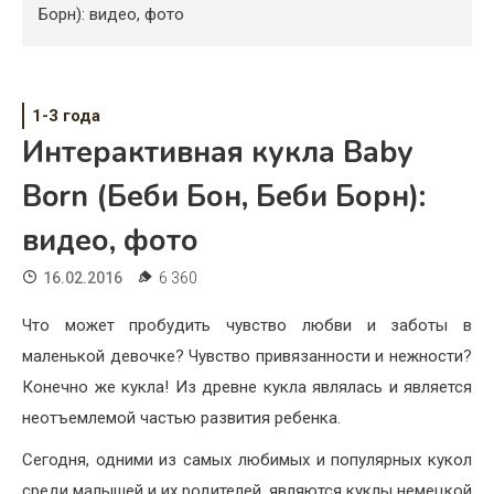
Психология
Борн): видео, фото
Дети
Свадьба
1-3 года
Интерактивная кукла Baby
Дом
Born (Беби Бон, Беби Борн):
Жизнь
видео, фото
Хобби
16.02.2016
6 360
Красота
Что может пробудить чувство любви и заботы в
Недвижимость
маленькой девочке? Чувство привязанности и нежности?
Конечно же кукла! Из древне кукла являлась и является
неотъемлемой частью развития ребенка.
Сегодня, одними из самых любимых и популярных кукол
среди малышей и их родителей, являются куклы немецкой