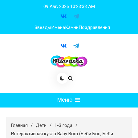
Перейти
09 Авг, 2026
10:23:35 AM
к
содержимому
Звезды
Имена
Камни
Поздравления
Меню
Мода
Главная
Дети
1-3 года
Худеем
Интерактивная кукла Baby Born (Беби Бон, Беби