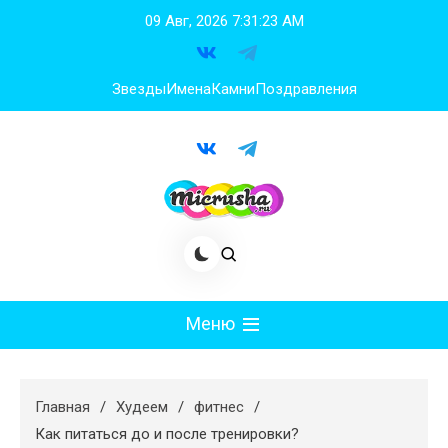
Перейти
09 Авг, 2026
7:31:24 AM
к
содержимому
Звезды
Имена
Камни
Поздравления
Меню
Мода
Главная
Худеем
фитнес
Худеем
Как питаться до и после тренировки?