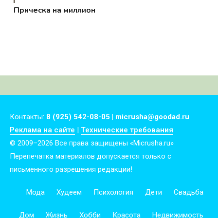
Прическа на миллион
Контакты:
8 (925) 542-08-05 | micrusha@goodad.ru
Реклама на сайте
|
Технические требования
© 2009–2026 Все права защищены «Micrusha.ru»
Перепечатка материалов допускается только с
письменного разрешения редакции!
Мода
Худеем
Психология
Дети
Свадьба
Дом
Жизнь
Хобби
Красота
Недвижимость