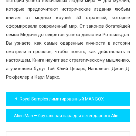
Истории успеха величайших людей мира — для мужчин,
которые предпочитают исторические издания любым
книгам от модных коучей. 50 стратегий, которые
сформировали современный мир. От законов богатейшей
семьи Медичи до секретов успеха династии Ротшильдов.
Вы узнаете, как самые одаренные личности в истории
смотрели в прошлое, чтобы понять, как действовать в
настоящем. Книга научит вас стратегическому мышлению,
а учителями будут Гай Юлий Цезарь, Наполеон, Джон Д.
Рокфеллер и Карл Маркс.
Навигация
Royal Samples лимитированный MAN BOX
по
Alien Man — брутальная пара для легендарного Alien от MUGLER
записям