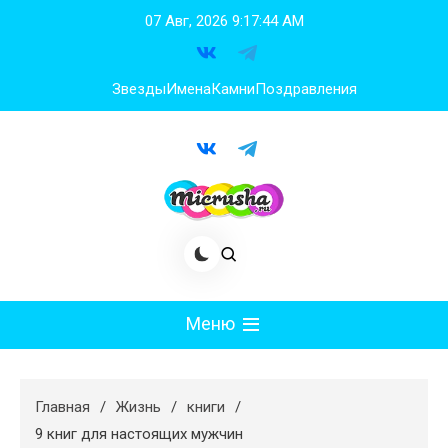
Перейти
07 Авг, 2026
9:17:45 AM
к
содержимому
Звезды
Имена
Камни
Поздравления
Меню
Мода
Главная
Жизнь
книги
Худеем
9 книг для настоящих мужчин