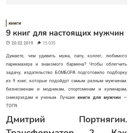
Психология
Дети
книги
Свадьба
9 книг для настоящих мужчин
Дом
20.02.2019
15 035
Жизнь
Думаете, чем удивить мужа, папу, коллег, любимого
парикмахера и знакомого бармена? Чтобы облегчить
Хобби
задачу, издательство БОМБОРА подготовило подборку
Красота
из 9 книг, которые подойдут самым разным мужчинам:
бизнесменам и модникам, спортсменам и кулинарам,
Недвижимость
сникерхедам и ученым. Лучшие
книги для мужчин
—
ТОП9.
Дмитрий Портнягин.
Трансформатор 2. Как