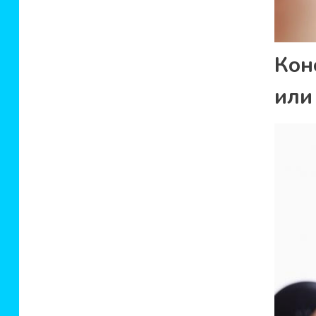
Кон
или