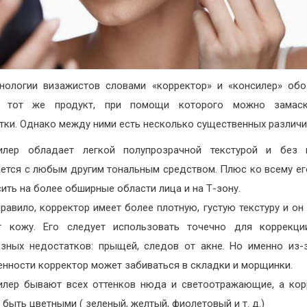
нологии визажистов словами «корректор» и «консилер» об
 тот же продукт, при помощи которого можно замаск
тки. Однако между ними есть несколько существенных различи
илер обладает легкой полупрозрачной текстурой и без 
ается с любым другим тональным средством. Плюс ко всему е
ить на более обширные области лица и на Т-зону.
равило, корректор имеет более плотную, густую текстуру и он
т кожу. Его следует использовать точечно для коррекци
езных недостатков: прыщей, следов от акне. Но именно из-
енности корректор может забиваться в складки и морщинки.
илер бывают всех оттенков нюда и светоотражающие, а ко
 быть цветными ( зеленый, желтый, фиолетовый и т. д.)