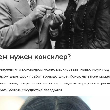
ем нужен консилер?
уверены, что консилером можно маскировать только круги под 
амом деле фронт работ гораздо шире. Консилер также може
ные пятна, покраснения на коже, сгладить морщинки и рас
брать мелкие сосудистые звездочки.