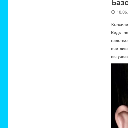
Баз
10.06
Консиле
Ведь н
палочко
все лиш
вы узнае