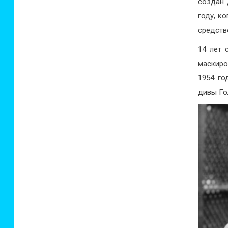
создан 
году, к
средств
14 лет 
маскиро
1954 го
дивы Го