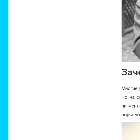
Зач
Многие 
Но на с
пигмент
поры, у