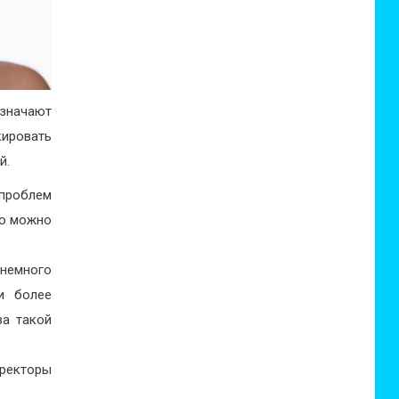
означают
ировать
й.
проблем
го можно
 немного
и более
за такой
рректоры