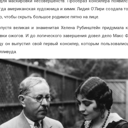
для маскировки несовершенств. Прообраз консилера появилс
огда американская художница и химик Лидия О’Лири создала т
о, чтобы скрыть большое родимое пятно на лице.
спустя великая и знаменитая Хелена Рубинштейн придумала 
вки ожогов. И до логического завершения довел дело Макс Ф
ду он выпустил свой первый консилер, которым пользовалис
лливуда.