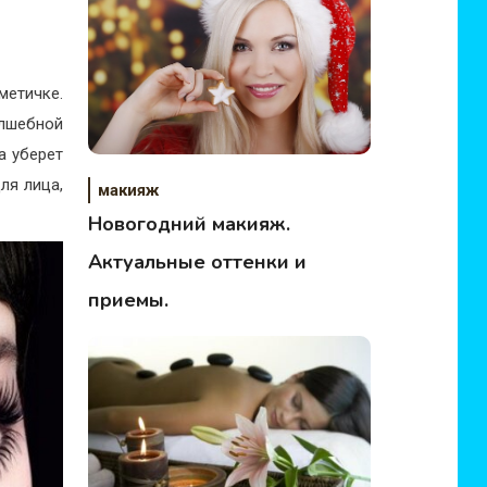
метичке.
лшебной
а уберет
ля лица,
макияж
Новогодний макияж.
Актуальные оттенки и
приемы.