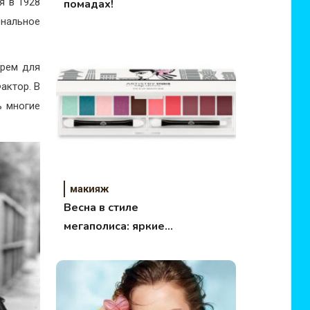
я в 1928
помадах!
ональное
крем для
актор. В
ь многие
макияж
Весна в стиле
мегаполиса: яркие
новинки для вашей
косметички