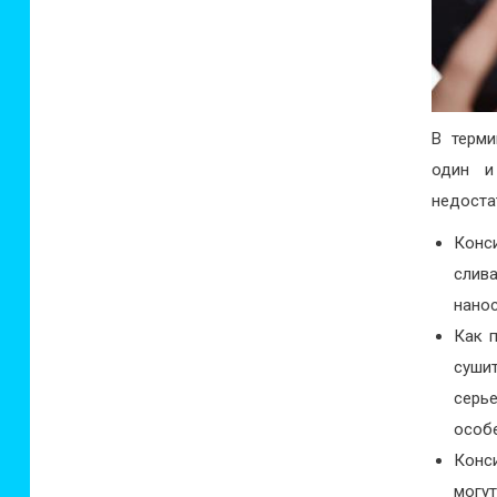
В терми
один и
недоста
Конс
слив
нанос
Как п
суши
серь
особ
Конс
могут