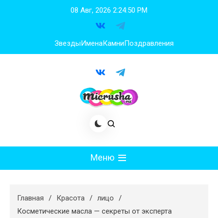
Перейти
08 Авг, 2026
2:24:50 PM
к
содержимому
Звезды
Имена
Камни
Поздравления
Меню
Мода
Главная
Красота
лицо
Худеем
Косметические масла — секреты от эксперта