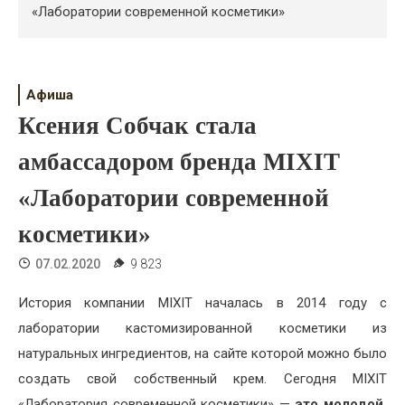
Психология
«Лаборатории современной косметики»
Дети
Свадьба
Афиша
Ксения Собчак стала
Дом
амбассадором бренда MIXIT
Жизнь
«Лаборатории современной
Хобби
косметики»
Красота
07.02.2020
9 823
Недвижимость
История компании MIXIT началась в 2014 году с
лаборатории кастомизированной косметики из
натуральных ингредиентов, на сайте которой можно было
создать свой собственный крем. Сегодня MIXIT
«Лаборатория современной косметики» —
это молодой,