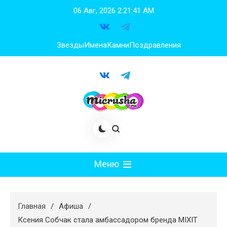
Перейти
06 Авг, 2026
2:21:41 AM
к
содержимому
Звезды
Имена
Камни
Поздравления
Меню
Мода
Главная
Афиша
Худеем
Ксения Собчак стала амбассадором бренда MIXIT