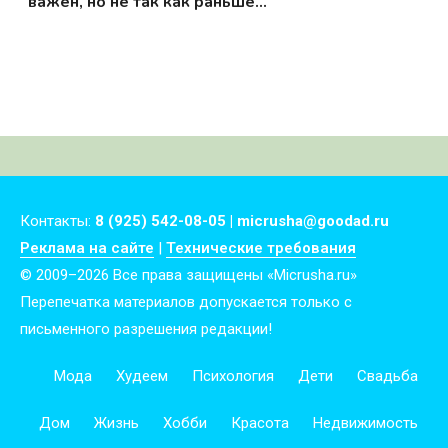
важен, но не так как раньше…
Контакты:
8 (925) 542-08-05 | micrusha@goodad.ru
Реклама на сайте
|
Технические требования
© 2009–2026 Все права защищены «Micrusha.ru»
Перепечатка материалов допускается только с
письменного разрешения редакции!
Мода
Худеем
Психология
Дети
Свадьба
Дом
Жизнь
Хобби
Красота
Недвижимость