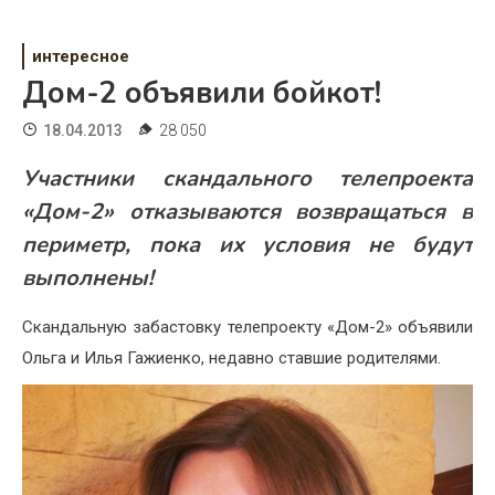
Психология
Дети
интересное
Дом-2 объявили бойкот!
Свадьба
18.04.2013
28 050
Дом
Участники скандального телепроекта
Жизнь
«Дом-2» отказываются возвращаться в
периметр, пока их условия не будут
Хобби
выполнены!
Красота
Скандальную забастовку телепроекту «Дом-2» объявили
Недвижимость
Ольга и Илья Гажиенко, недавно ставшие родителями.