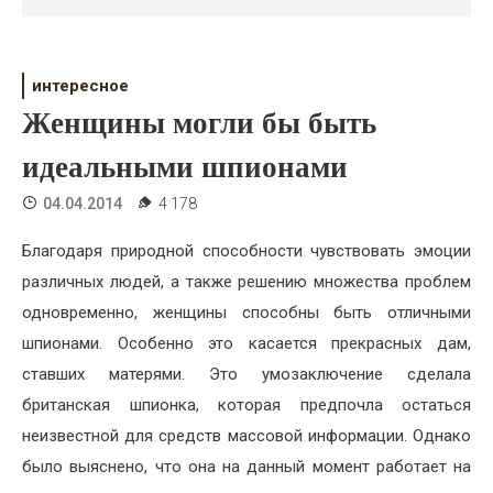
Психология
Дети
интересное
Свадьба
Женщины могли бы быть
Дом
идеальными шпионами
Жизнь
04.04.2014
4 178
Хобби
Благодаря природной способности чувствовать эмоции
различных людей, а также решению множества проблем
Красота
одновременно, женщины способны быть отличными
Недвижимость
шпионами. Особенно это касается прекрасных дам,
ставших матерями. Это умозаключение сделала
британская шпионка, которая предпочла остаться
неизвестной для средств массовой информации. Однако
было выяснено, что она на данный момент работает на