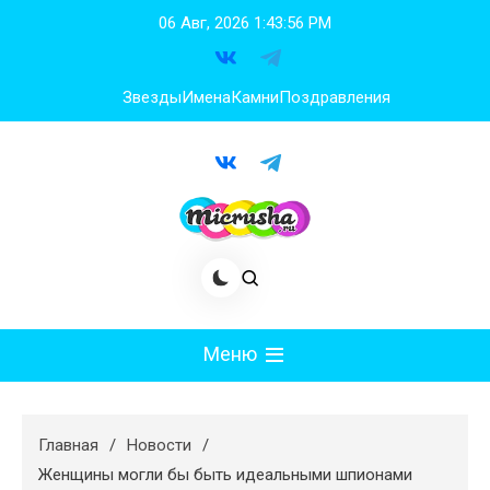
Перейти
06 Авг, 2026
1:43:57 PM
к
содержимому
Звезды
Имена
Камни
Поздравления
Меню
Мода
Главная
Новости
Худеем
Женщины могли бы быть идеальными шпионами