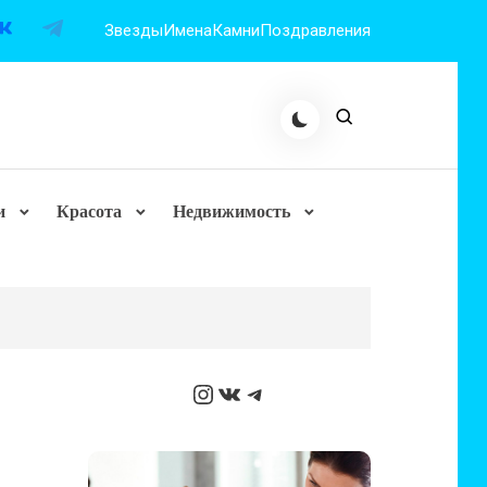
Звезды
Имена
Камни
Поздравления
и
Красота
Недвижимость
Instagram
ВКонтакте
Telegram