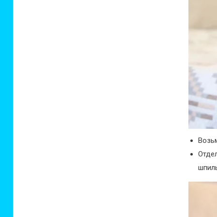
Возь
Отде
шпил