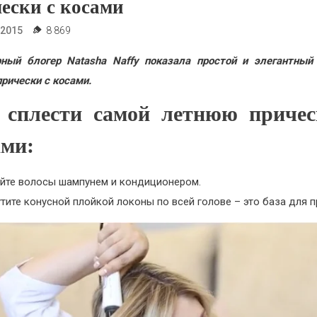
ески с косами
.2015
8 869
ный блогер Natasha Naffy показала простой и элегантный
прически с косами.
 сплести самой летнюю причес
ами:
йте волосы шампунем и кондиционером.
тите конусной плойкой локоны по всей голове – это база для п