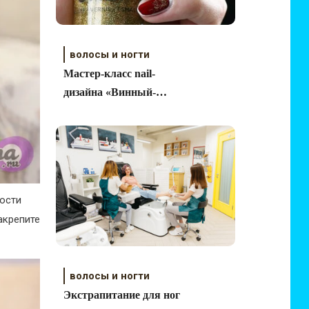
волосы и ногти
Мастер-класс nail-
дизайна «Винный-
невинный»
кости
акрепите
волосы и ногти
Экстрапитание для ног