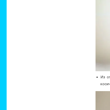
Из о
косич