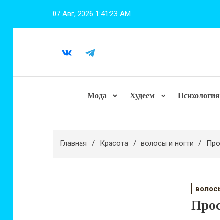
Перейти
07 Авг, 2026
1:41:25 AM
к
содержимому
Мода
Худеем
Психология
Главная
Красота
волосы и ногти
Про
волос
Прос