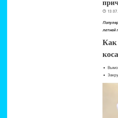
прич
13.07
Популяр
летней 
Как
кос
Вымо
Закру