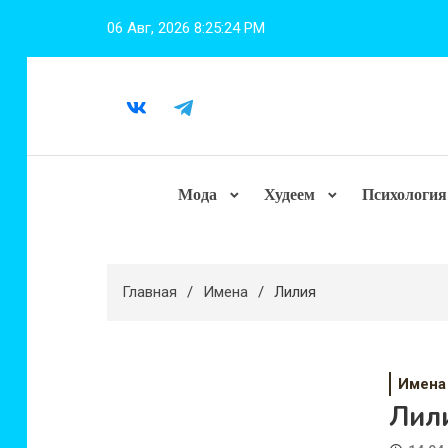
Перейти
06 Авг, 2026
8:25:24 PM
к
содержимому
Мода
Худеем
Психология
Главная
Имена
Лилия
Имена
Лил