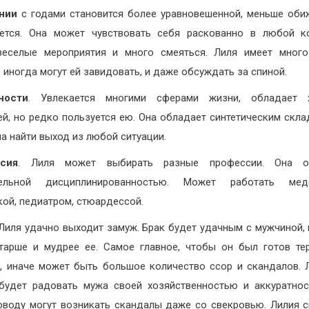
нии
с годами становится более уравновешенной, меньше оби
ется. Она может чувствовать себя раскованно в любой к
еселые мероприятия и много смеяться. Лиля имеет много
 иногда могут ей завидовать, и даже обсуждать за спиной.
ности
. Увлекается многими сферами жизни, обладает 
ей, но редко пользуется ею. Она обладает синтетическим скла
а найти выход из любой ситуации.
сия
. Лиля может выбирать разные профессии. Она о
тельной дисциплинированностью. Может работать медс
кой, педиатром, стюардессой.
 Лиля удачно выходит замуж. Брак будет удачным с мужчиной,
тарше и мудрее ее. Самое главное, чтобы он был готов те
, иначе может быть большое количество ссор и скандалов. 
будет радовать мужа своей хозяйственностью и аккуратно
оводу могут возникать скандалы даже со свекровью. Лилия 