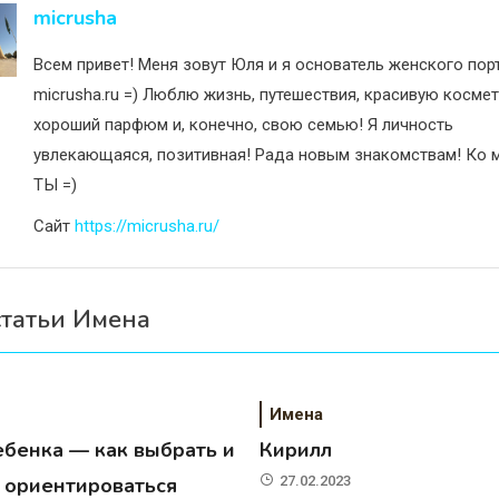
исям
micrusha
Всем привет! Меня зовут Юля и я основатель женского пор
micrusha.ru =) Люблю жизнь, путешествия, красивую космет
хороший парфюм и, конечно, свою семью! Я личность
увлекающаяся, позитивная! Рада новым знакомствам! Ко м
ТЫ =)
Сайт
https://micrusha.ru/
статьи Имена
Имена
ебенка — как выбрать и
Кирилл
о ориентироваться
27.02.2023