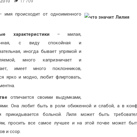
.2010
17 709
 имя происходит от одноименного
ые характеристики
– милая,
тичная, с виду спокойная и
зательная, иногда бывает упрямой и
вляемой, много капризничает и
чает, имеет много поклонников,
ся ярко и модно, любит флиртовать,
ментна.
тве
отличается своими выдумками,
ями. Она любит быть в роли обиженной и слабой, а в кон
ии прикидывается больной. Лиля может быть требовате
ям, просить все самое лучшее и на этой почве может бы
ов и ссор.