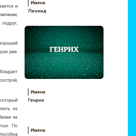
Имена
жается и
Леонид
омпании,
 подруг,
хорошей
дом ума.
бладает
естрой,
Имена
Генрих
 который
рпеть ее
Лилия не
стью. По
Имена
способна