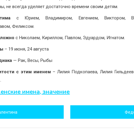
ны, не всегда уделяет достаточно времени своим детям.
тима
с Юрием, Владимиром, Евгением, Виктором, В
авом, Феликсом.
сложно
с Николаем, Кириллом, Павлом, Эдуардом, Игнатом.
ны
– 19 июня, 24 августа
диака
— Рак, Весы, Рыбы
итости с этим именем
– Лилия Подкопаева, Лилия Гильдеев
.
енские имена, значение
игация
алентина
Фед