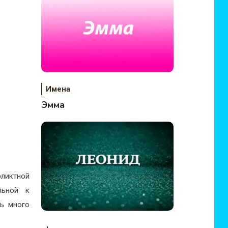
Имена
Эмма
фликтной
льной к
ть много