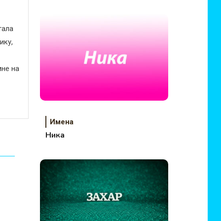
тала
ику,
не на
Имена
Ника