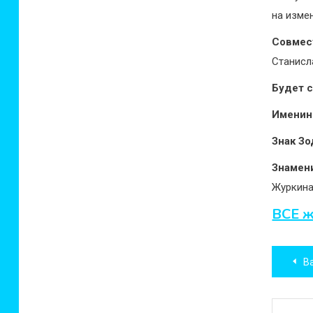
на изме
Совмес
Станисл
Будет 
Имени
Знак Зо
Знамен
Журкина
ВСЕ ж
Нав
В
по