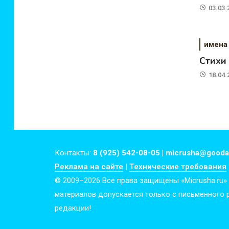
03.03.
имена
Стихи
18.04.
Контакты:
8 (925) 542-08-05 | micrusha@gooda
Реклама на сайте
|
Технические требования
© 2009–2026 Все права защищены «Micrusha.ru»
материалов допускается только с письменного
редакции!