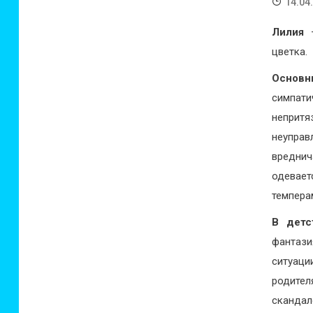
14.04
Лилия
–
цветка.
Основн
симпа
непритя
неупра
вредни
одевает
темпера
В детс
фантази
ситуац
родител
скандал