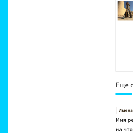
зап
Еще 
Имена
Имя р
на чт