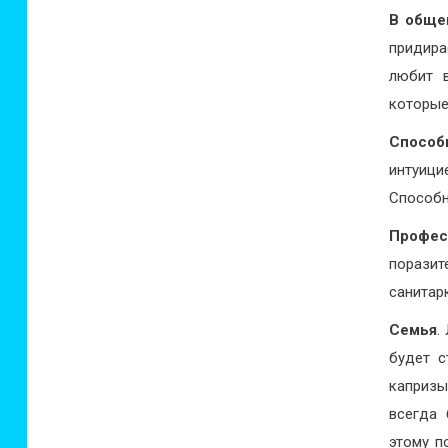
В обще
придира
любит в
которые
Способ
интуици
Способн
Профес
порази
санитар
Семья
.
будет с
капризы
всегда 
этому п