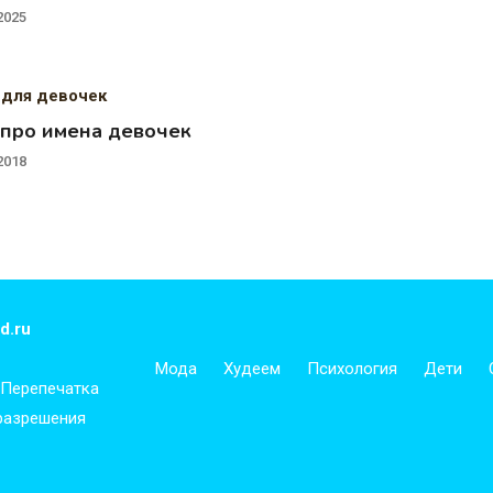
2025
 для девочек
 про имена девочек
2018
d.ru
Мода
Худеем
Психология
Дети
 Перепечатка
 разрешения