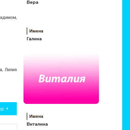
Вера
адимом,
Имена
Галина
а, Лилия
ор
Имена
Виталина