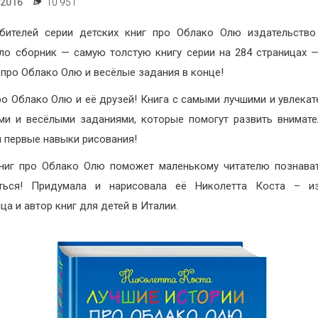
.2016
10 951
бителей серии детских книг про Облако Олю издательств
ло сборник — самую толстую книгу серии на 284 страницах 
 про Облако Олю и весёлые задания в конце!
ро Облако Олю и её друзей! Книга с самыми лучшими и увлека
ми и весёлыми заданиями, которые помогут развить внимате
и первые навыки рисования!
ниг про Облако Олю поможет маленькому читателю познава
аться! Придумала и нарисовала её Николетта Коста – из
ца и автор книг для детей в Италии.