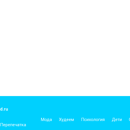
d.ru
Мода
Худеем
Психология
Дети
 Перепечатка