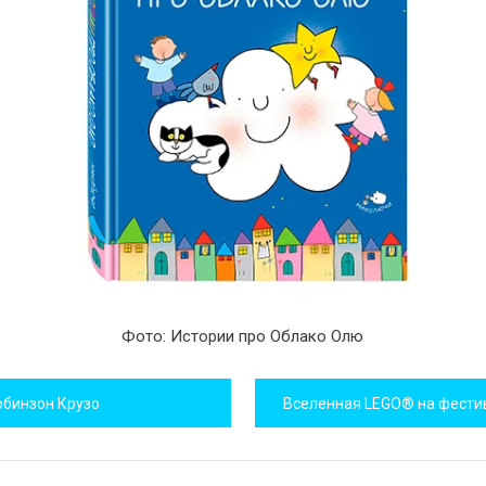
Фото: Истории про Облако Олю
игация
обинзон Крузо