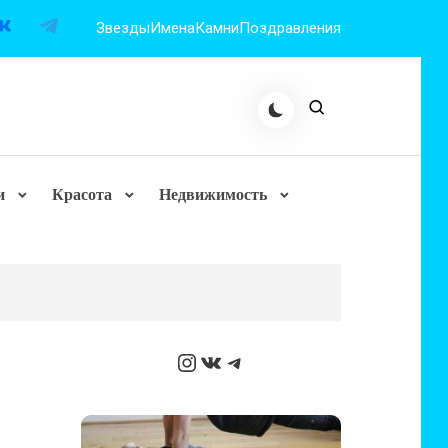
Звезды
Имена
Камни
Поздравления
и
Красота
Недвижимость
Instagram
ВКонтакте
Telegram