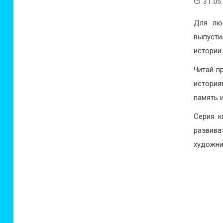
31.05
Для лю
выпусти
истории
Читай п
история
память 
Серия к
развив
художни