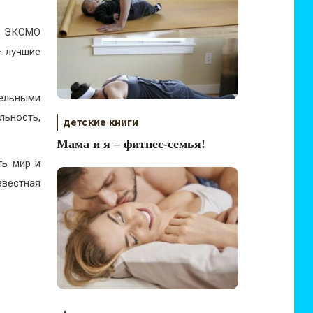
о ЭКСМО
— лучшие
тельными
льность,
детские книги
Мама и я – фитнес-семья!
ть мир и
вестная