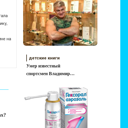
тала
ику,
не на
детские книги
Умер известный
спортсмен Владимир
Турчинский
ах?