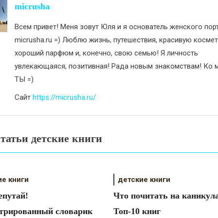
исям
micrusha
Всем привет! Меня зовут Юля и я основатель женского пор
micrusha.ru =) Люблю жизнь, путешествия, красивую космет
хороший парфюм и, конечно, свою семью! Я личность
увлекающаяся, позитивная! Рада новым знакомствам! Ко м
ТЫ =)
Сайт
https://micrusha.ru/
татьи детские книги
ие книги
детские книги
епутай!
Что почитать на каникул
трированный словарик
Топ-10 книг