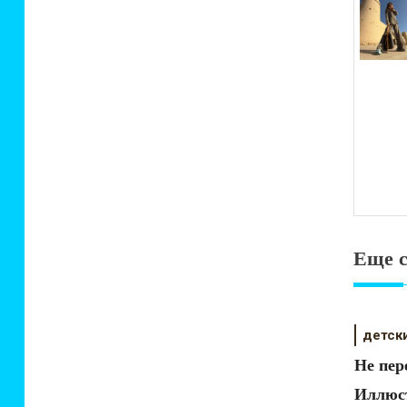
зап
Еще с
детск
Не пер
Иллюс