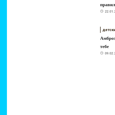
правил
22.01.
детск
Амброз
тебе
09.02.