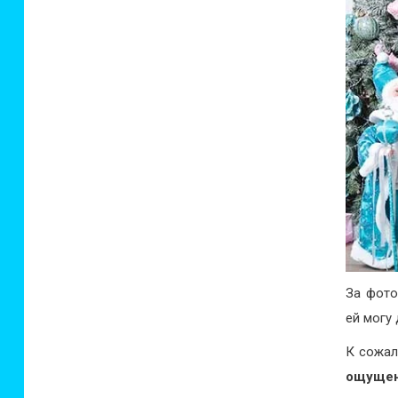
За фото
ей могу
К сожа
ощуще