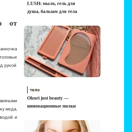
LUSH: мыло, гель для
душа, бальзам для тела
ю от
ванночка
столовые
д рукой.
тело
Olzori just beauty —
равяными
инновационные пилки
ку меда,
 водой и