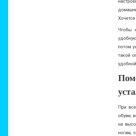
настро
домашни
Хочется
Чтобы н
удобную
потом у
такой о
удобной
Пом
уста
При все
обуви, 
на высо
ногам, 