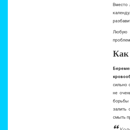
Вместо 
календу
разбавит
Любую 
проблем
Как
Берем
кровоо
сильно 
не очен
борьбы 
залить 
смыть п
Хол