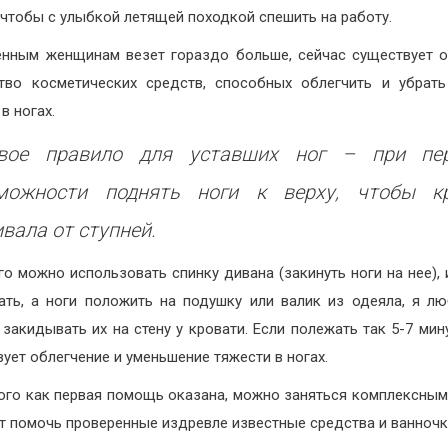
, чтобы с улыбкой летящей походкой спешить на работу.
нным женщинам везет гораздо больше, сейчас существует 
тво косметических средств, способных облегчить и убрат
в ногах.
вое правило для уставших ног – при пе
можности поднять ноги к верху, чтобы к
ивала от ступней.
го можно использовать спинку дивана (закинуть ноги на нее), 
ать, а ноги положить на подушку или валик из одеяла, я л
закидывать их на стену у кровати. Если полежать так 5-7 мину
вует облегчение и уменьшение тяжести в ногах.
ого как первая помощь оказана, можно заняться комплексным
ут помочь проверенные издревле известные средства и ванночк