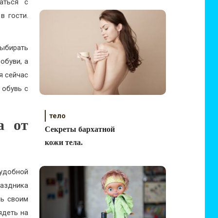
аться с
в гости.
выбирать
обуви, а
я сейчас
 обувь с
тело
а от
Секреты бархатной
кожи тела.
 удобной
раздника
чь своим
ядеть на