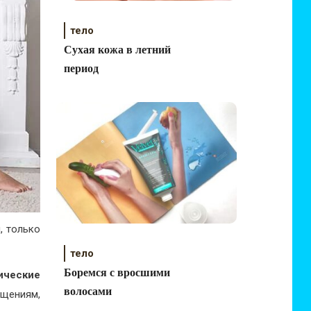
тело
Сухая кожа в летний
период
, только
тело
Боремся с вросшими
зические
волосами
ущениям,