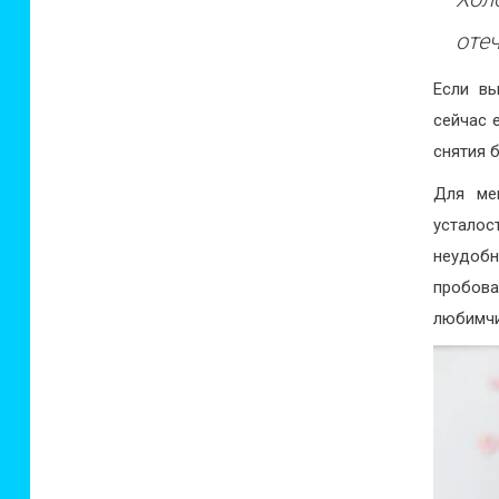
отеч
Если вы
сейчас 
снятия 
Для ме
усталос
неудобн
пробов
любимчи