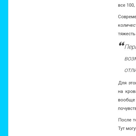
все 100
Совреме
количес
тяжесть 
Пер
воз
отл
Для это
на кров
вообще 
почувст
После т
Тут мог