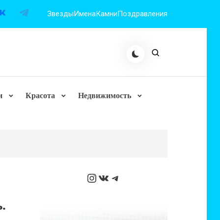
Звезды
Имена
Камни
Поздравления
и
Красота
Недвижимость
Instagram
ВКонтакте
Telegram
.