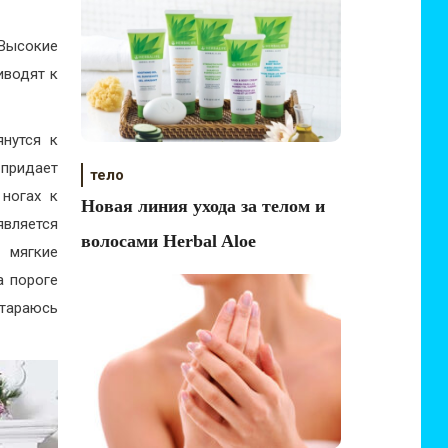
 Высокие
иводят к
янутся к
 придает
тело
 ногах к
Новая линия ухода за телом и
является
волосами Herbal Aloe
 мягкие
а пороге
стараюсь