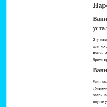
Наро
Ван
уста
Эту теп
для ног
ложки м
Время п
Ванн
Если со
сборами
залей в
опусти у