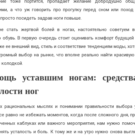
ение тоже портится, пропадает желание добродушно общ
ми, а что уж говорить про прогулку перед сном или поход 
 просто посидеть задрав ноги повыше.
е стать жертвой болей в ногах, настоятельно советуем 
 обувь. В первую очередь стоит оценивать комфорт будущей 
же ее внешний вид, стиль и соответствие тенденциям моды, хот
громный выбор на рынке, что вполне реально найти красивую
 колодкой.
ощь уставшим ногам: средств
лости ног
х рациональных мыслях и понимании правильности выбора
все равно не избежать моментов, когда после сложного дня, п
ченных каблуках или важного мероприятия, нам нужно помо
снять усталость и боль. К тому же и на утро нужно снова выгл