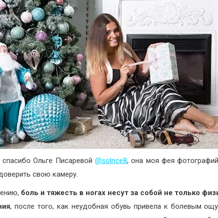
 спасибо Ольге Писаревой
@solnce8
, она моя фея фотографий
 доверить свою камеру.
лению,
боль и тяжесть в ногах несут за собой не только фи
ния
, после того, как неудобная обувь привела к болевым ощ