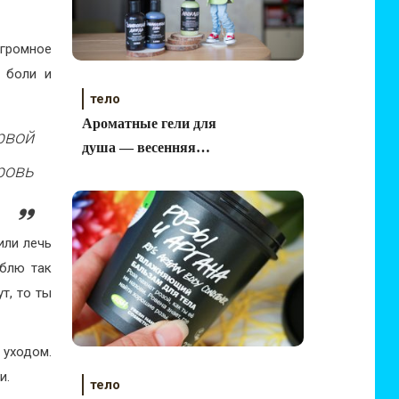
огромное
ь боли и
тело
Ароматные гели для
рвой
душа — весенняя
ровь
подборка
или лечь
юблю так
т, то ты
 уходом.
и.
тело