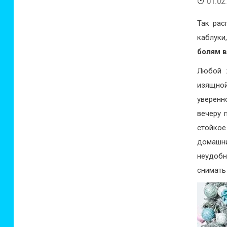
01.02
Так рас
каблуки
болям в
Любой ж
изящной
уверенн
вечеру 
стойко
домашни
неудобн
снимать