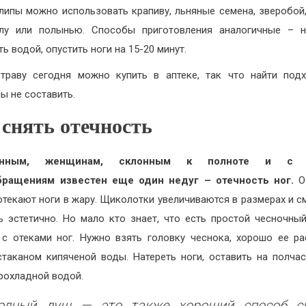
липы можно использовать крапиву, льняные семена, зверобой,
лу или полынью. Способы приготовления аналогичные – н
ь водой, опустить ноги на 15-20 минут.
траву сегодня можно купить в аптеке, так что найти под
ы не составить.
 снять отечность
енным, женщинам, склонным к полноте и с 
бращениям известен еще один недуг – отечность ног.
О
отекают ноги в жару. Щиколотки увеличиваются в размерах и с
ь эстетично. Но мало кто знает, что есть простой чесночны
с отеками ног. Нужно взять головку чеснока, хорошо ее ра
стаканом кипяченой воды. Натереть ноги, оставить на полчас
рохладной водой.
одный душ — это также хороший способ с