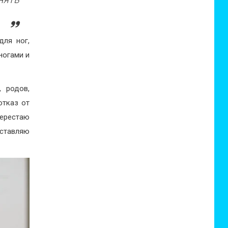
для ног,
ногами и
 родов,
отказ от
перестаю
ставляю