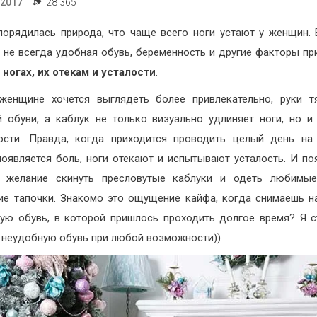
.2017
28 365
порядилась природа, что чаще всего ноги устают у женщин.
, не всегда удобная обувь, беременность и другие факторы пр
 ногах, их отекам и усталости
.
енщине хочется выглядеть более привлекательно, руки т
 обуви, а каблук не только визуально удлиняет ноги, но и
ости. Правда, когда приходится проводить целый день на
появляется боль, ноги отекают и испытывают усталость. И по
е желание скинуть пресловутые каблуки и одеть любимые
е тапочки. Знакомо это ощущение кайфа, когда снимаешь н
ую обувь, в которой пришлось проходить долгое время? Я 
 неудобную обувь при любой возможности))