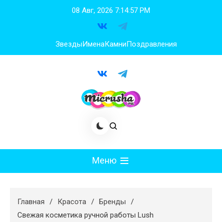
Перейти
08 Авг, 2026
7:14:59 PM
к
содержимому
Звезды
Имена
Камни
Поздравления
Меню
Мода
Главная
Красота
Бренды
Худеем
Свежая косметика ручной работы Lush