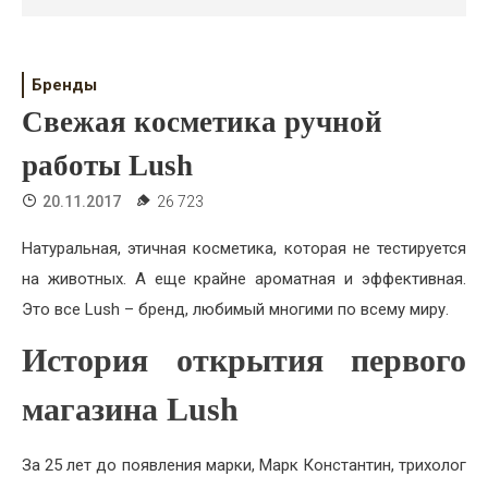
Психология
Дети
Бренды
Свадьба
Свежая косметика ручной
Дом
работы Lush
Жизнь
20.11.2017
26 723
Хобби
Натуральная, этичная косметика, которая не тестируется
на животных. А еще крайне ароматная и эффективная.
Красота
Это все Lush – бренд, любимый многими по всему миру.
Недвижимость
История открытия первого
магазина
Lush
За 25 лет до появления марки, Марк Константин, трихолог