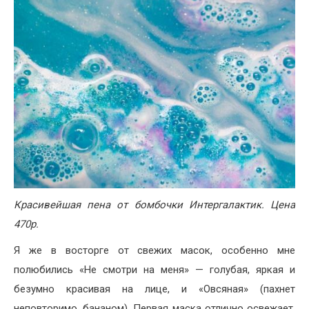
Красивейшая пена от бомбочки Интергалактик. Цена
470р.
Я же в восторге от свежих масок, особенно мне
полюбились «Не смотри на меня» — голубая, яркая и
безумно красивая на лице, и «Овсяная» (пахнет
неповторимо, бананом). Первая маска отлично освежает,