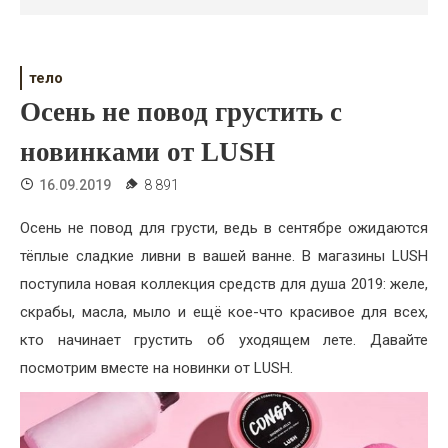
Психология
Дети
тело
Свадьба
Осень не повод грустить с
Дом
новинками от LUSH
Жизнь
16.09.2019
8 891
Хобби
Осень не повод для грусти, ведь в сентябре ожидаются
тёплые сладкие ливни в вашей ванне. В магазины LUSH
Красота
поступила новая коллекция средств для душа 2019: желе,
Недвижимость
скрабы, масла, мыло и ещё кое-что красивое для всех,
кто начинает грустить об уходящем лете. Давайте
посмотрим вместе на новинки от LUSH.