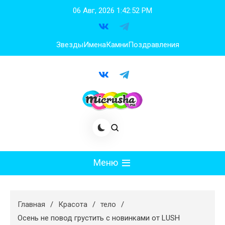
Перейти
06 Авг, 2026
1:42:54 PM
к
содержимому
Звезды
Имена
Камни
Поздравления
Меню
Мода
Главная
Красота
тело
Худеем
Осень не повод грустить с новинками от LUSH