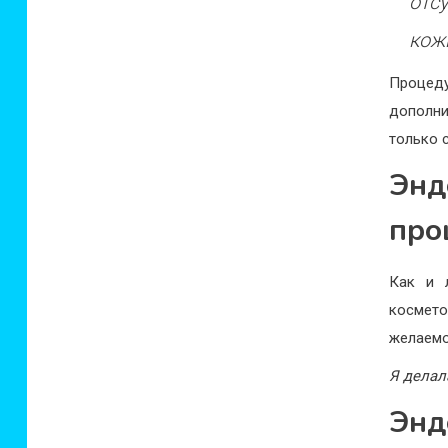
отс
кож
Процед
дополни
только 
Эн
про
Как и 
космето
желаемо
Я делал
Энд