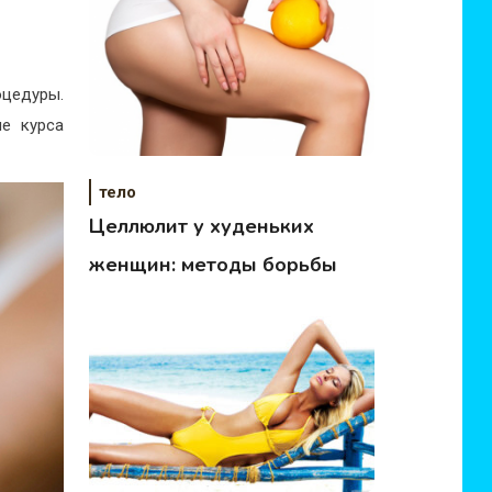
оцедуры.
ле курса
тело
Целлюлит у худеньких
женщин: методы борьбы