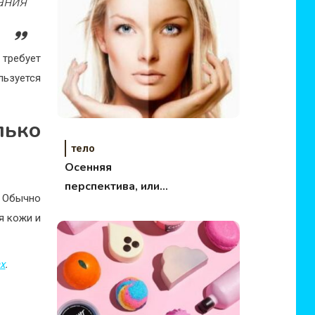
ания
требует
льзуется
ько
тело
Осенняя
перспектива, или
 Обычно
береги красоту
я кожи и
летом
х
.