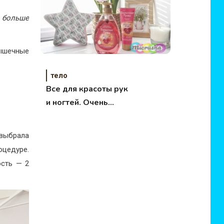
» больше
мышечные
тело
Все для красоты рук
и ногтей. Очень
бюджетная
подборка.
выбрала
оцедуре.
ость — 2