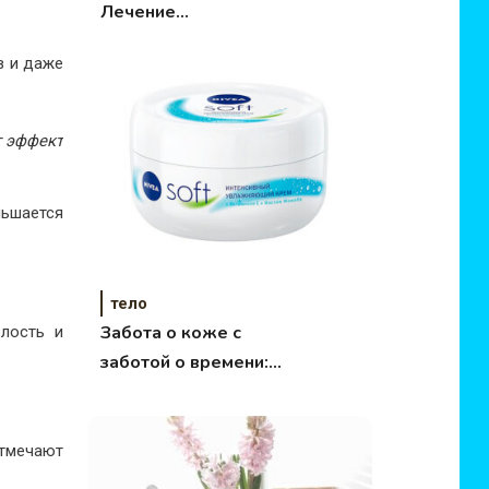
Лечение
гипергидроза, отзыв.
в и даже
т эффект
ьшается
тело
Забота о коже с
лость и
заботой о времени:
универсальный крем
Nivea Soft
тмечают