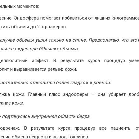
ельных моментов:
дение. Эндосфера помогает избавиться от лишних килограммо
тить объемы до 2-х размеров.
случае объемы ушли только на спине. Предполагаю, что это
ильнее виден при бОльших объемах.
целлюлитный эффект. В результате курса процедур умен
юлит и выравнивается рельеф кожи.
йствительно становится более гладкой и ровной.
яжка кожи. Главный плюс эндосферы — она убирает дряб
сание кожи.
 подтянулась внутренняя область бедра.
одренаж. В результате курса процедур все пациенты о
шение обмена веществ и вывод токсинов.