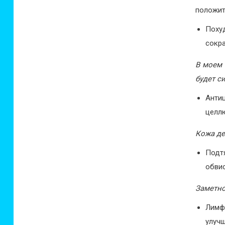
положит
Поху
сокра
В моем 
будет с
Анти
целл
Кожа де
Подт
обви
Заметно
Лимф
улуч