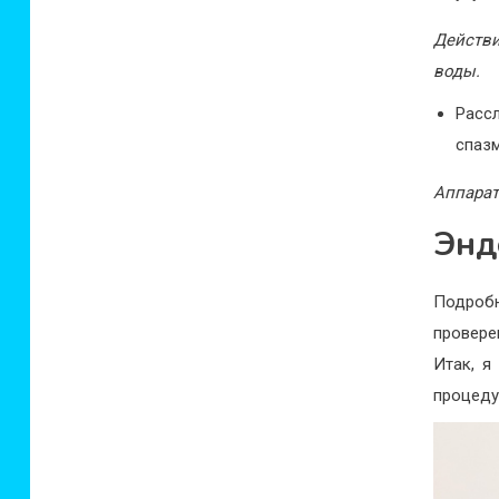
Действи
воды.
Расс
спазм
Аппара
Энд
Подроб
провере
Итак, я
процеду