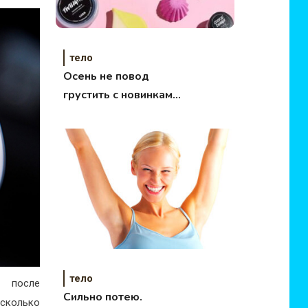
тело
Осень не повод
грустить с новинками
от LUSH
тело
о после
Сильно потею.
сколько