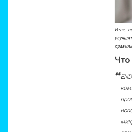
Итак, 
улучши
правиль
Что
END
ком
про
исп
мик