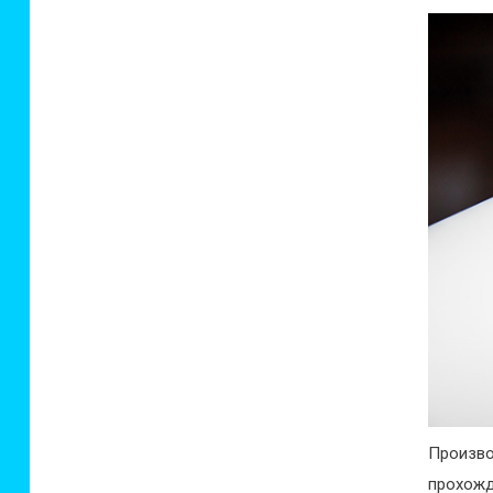
Произв
прохож