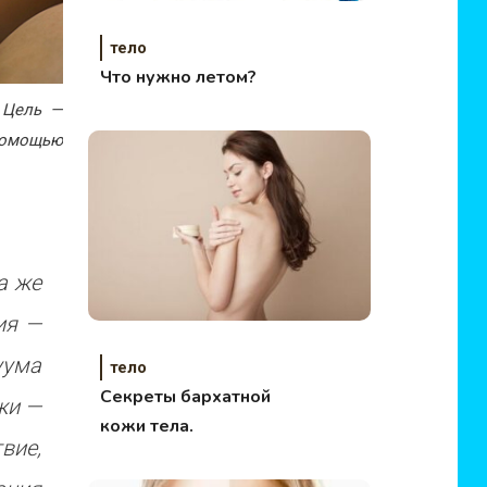
тело
Что нужно летом?
 Цель —
помощью
а же
ия —
уума
тело
Секреты бархатной
жи —
кожи тела.
вие,