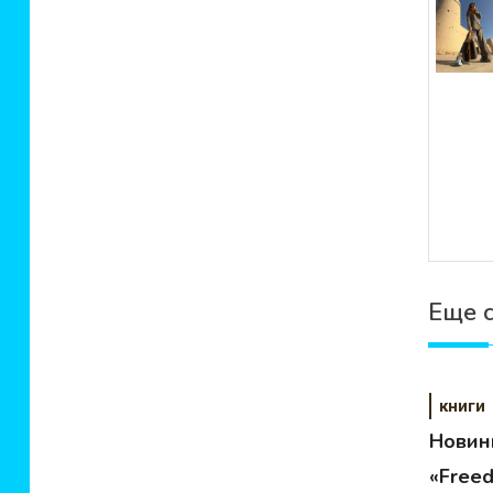
зап
Еще 
книги
Новин
«Free