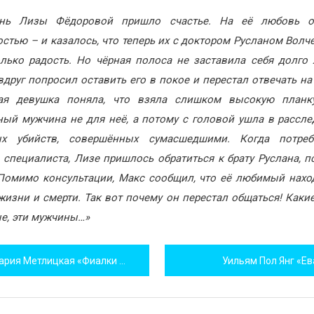
нь Лизы Фёдоровой пришло счастье. На её любовь о
стью – и казалось, что теперь их с доктором Русланом Вол
лько радость. Но чёрная полоса не заставила себя долго
вдруг попросил оставить его в покое и перестал отвечать на
ая девушка поняла, что взяла слишком высокую планку
ый мужчина не для неё, а потому с головой ушла в рассл
ых убийств, совершённых сумасшедшими. Когда потреб
специалиста, Лизе пришлось обратиться к брату Руслана, п
Помимо консультации, Макс сообщил, что её любимый нахо
жизни и смерти. Так вот почему он перестал общаться! Каки
е, эти мужчины…»
игация
рия Метлицкая «Фиалки на десерт»
Уильям Пол Янг «Ев