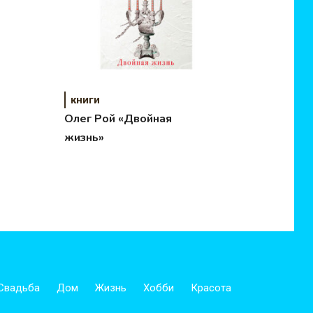
книги
Олег Рой «Двойная
жизнь»
Свадьба
Дом
Жизнь
Хобби
Красота