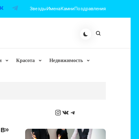
Звезды
Имена
Камни
Поздравления
и
Красота
Недвижимость
Instagram
ВКонтакте
Telegram
в»