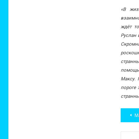
«В жиз
взаимно
ждёт то
Руслан 
Скромн
роскошн
странн
помощь 
Максу. 
пороге 
странны
Нав
Ма
по