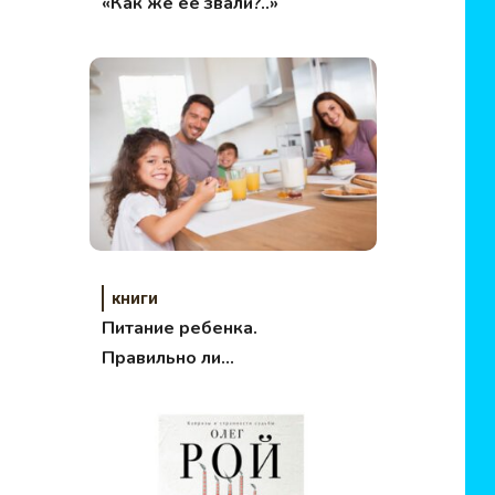
«Как же её звали?..»
книги
Питание ребенка.
Правильно ли
питаются дети?