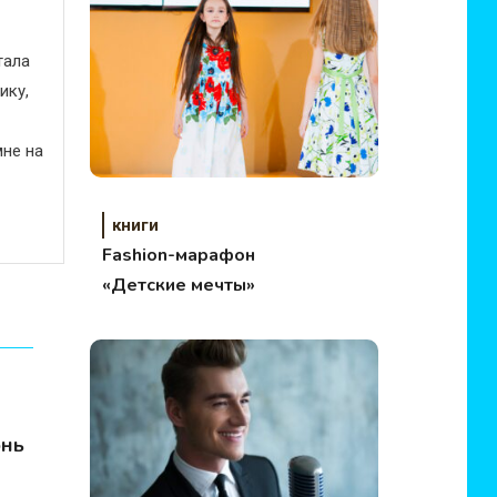
тала
ику,
не на
книги
Fashion-марафон
«Детские мечты»
юнь