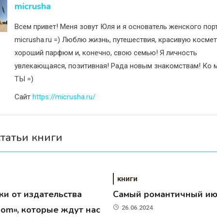
исям
micrusha
Всем привет! Меня зовут Юля и я основатель женского пор
micrusha.ru =) Люблю жизнь, путешествия, красивую космет
хороший парфюм и, конечно, свою семью! Я личность
увлекающаяся, позитивная! Рада новым знакомствам! Ко м
ТЫ =)
Сайт
https://micrusha.ru/
статьи книги
книги
ки от издательства
Самый романтичный и
dom», которые ждут нас
26.06.2024