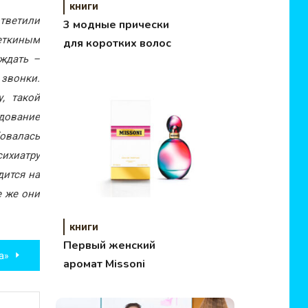
книги
тветили
3 модные прически
четкиным
для коротких волос
 ждать –
 звонки.
, такой
едование
овалась
сихиатру
дится на
е же они
книги
Первый женский
а»
аромат Missoni