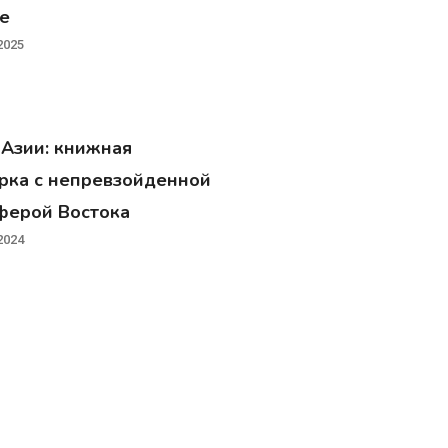
те
2025
 Азии: книжная
рка с непревзойденной
ферой Востока
2024