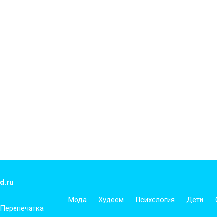
d.ru
Мода
Худеем
Психология
Дети
 Перепечатка