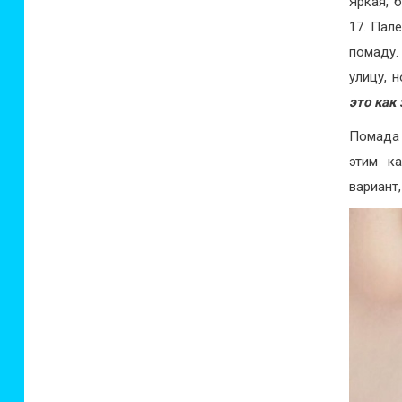
Яркая, 
17. Пал
помаду.
улицу, 
это как
Помада 
этим к
вариант