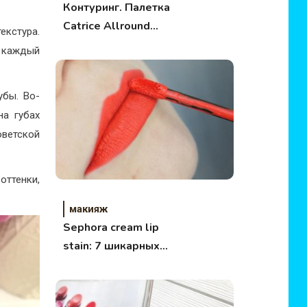
Контуринг. Палетка
Catrice Allround
екстура.
Contouring Palette.
а каждый
Обзор.
убы. Во-
на губах
оветской
оттенки,
макияж
Sephora cream lip
stain: 7 шикарных
матовых помад