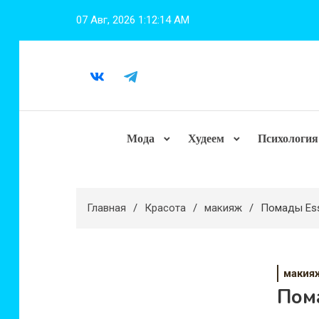
Перейти
07 Авг, 2026
1:12:16 AM
к
содержимому
Мода
Худеем
Психология
Главная
Красота
макияж
Помады Ess
макия
Пом