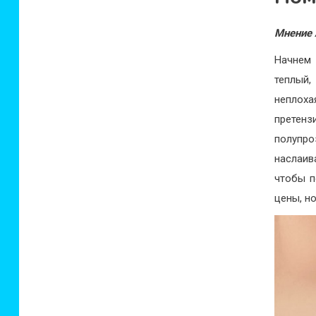
Мнение 
Начнем 
теплый
неплоха
претенз
полупр
наслаив
чтобы п
цены, но