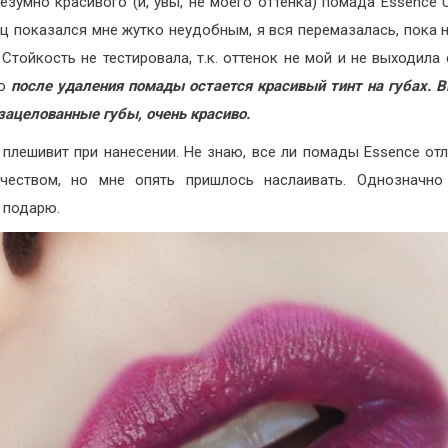
безумно красивого (и, увы, не моего оттенка) помада Essence Ul
ец показался мне жутко неудобным, я вся перемазалась, пока 
 Стойкость не тестировала, т.к. оттенок не мой и не выходила 
но
после удаления помады остается красивый тинт на губах. 
 зацелованные губы, очень красиво.
плешивит при нанесении. Не знаю, все ли помады Essence от
ачеством, но мне опять пришлось наслаивать. Однозначно
, подарю.