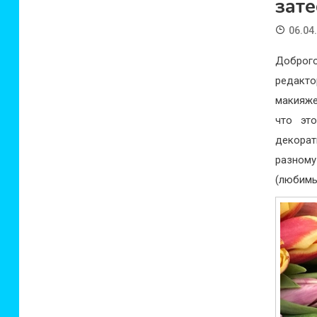
зате
06.04
Доброго
редакт
макияже
что эт
декорат
разному
(любимы