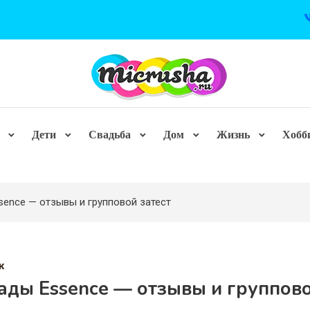
Дети
Свадьба
Дом
Жизнь
Хобб
ence — отзывы и групповой затест
ж
ады Essence — отзывы и группов