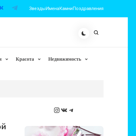
Звезды
Имена
Камни
Поздравления
и
Красота
Недвижимость
Instagram
ВКонтакте
Telegram
ой