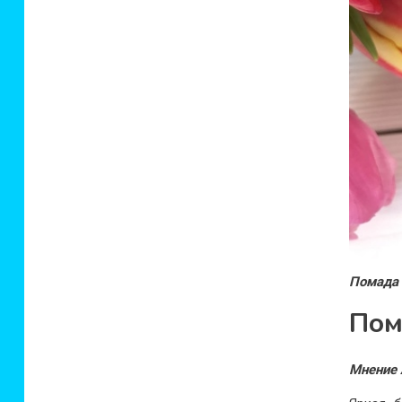
Помада 
Пом
Мнение 