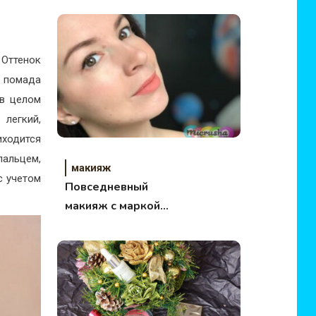
 Оттенок
 помада
 в целом
 легкий,
ходится
пальцем,
макияж
с учетом
Повседневный
макияж с маркой
Wycon Cosmetics.
Обзор на 3 продукта.