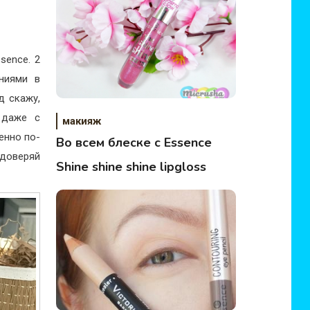
sence. 2
ниями в
д скажу,
 даже с
макияж
енно по-
Во всем блеске с Essence
 доверяй
Shine shine shine lipgloss