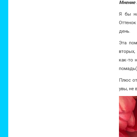
Мнение 
Я бы на
Оттенок
день.
Эта пом
вторых,
как-то 
помады)
Плюс от
увы, не 