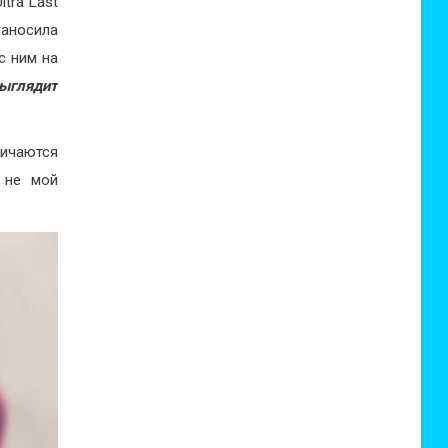
tra Last
наносила
с ним на
Выглядит
личаются
 не мой