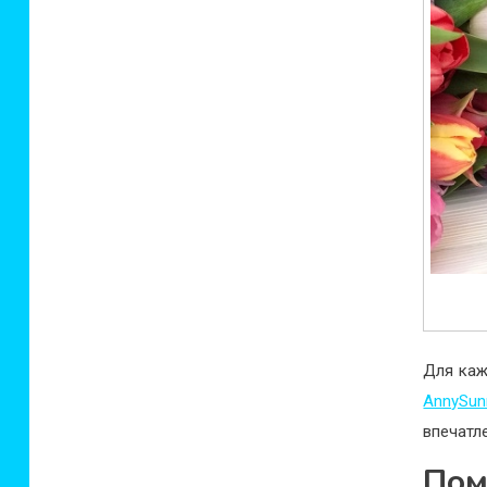
Для каж
AnnySun
впечатл
Пом