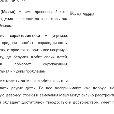
.2010
8 238
(Марья)
– имя древнееврейского
ждения, переводится как «горькая»
бимая».
ые характеристики
– упрямая,
 вредная, любит справедливость,
ику, старается говорить все напрямую
ту, до безумия любит своих детей,
тая, помогает окружающим,
льная к чужим проблемам.
тве
маленькая Маша любит нянчить и
ывать других детей. Ее все воспринимают как добрую, н
ую девочку. Упреки и замечания Машу могут сильно расстроить
а обладает достаточной твердостью и достоинством, умеет 