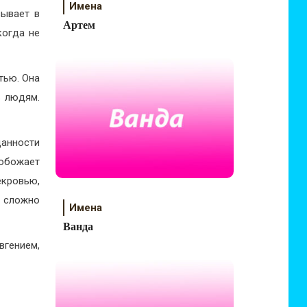
Имена
зывает в
Артем
когда не
тью. Она
ь людям.
анности
 обожает
екровью,
и сложно
Имена
Ванда
гением,