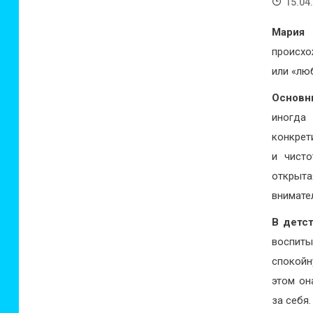
15.04
Мария 
происхо
или «лю
Основн
иногда
конкрет
и чисто
откры
внимате
В детс
воспит
спокойн
этом он
за себя.