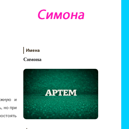
Имена
Симона
ежную и
, но при
постоять