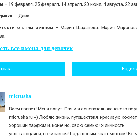
ны
– 19 февраля, 25 февраля, 14 апреля, 20 июня, 4 августа, 22 ав
диака
— Дева
итости с этим именем
– Мария Шарапова, Мария Миронов
ва.
еть все имена для девочек
игация
арина
Надеж
исям
micrusha
Всем привет! Меня зовут Юля и я основатель женского пор
micrusha.ru =) Люблю жизнь, путешествия, красивую космет
хороший парфюм и, конечно, свою семью! Я личность
увлекающаяся, позитивная! Рада новым знакомствам! Ко м