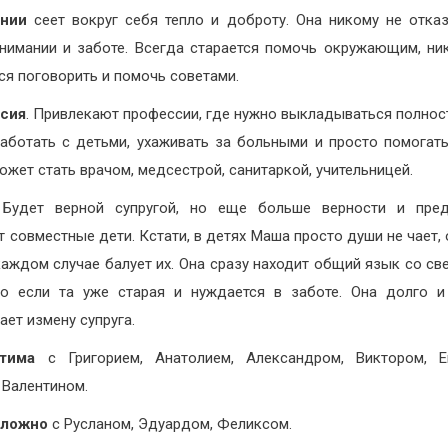
нии
сеет вокруг себя тепло и доброту. Она никому не отка
внимании и заботе. Всегда старается помочь окружающим, ни
ся поговорить и помочь советами.
сия
. Привлекают профессии, где нужно выкладываться полнос
аботать с детьми, ухаживать за больными и просто помогат
ожет стать врачом, медсестрой, санитаркой, учительницей.
 Будет верной супругой, но еще больше верности и пред
т совместные дети. Кстати, в детях Маша просто души не чает,
 каждом случае балует их. Она сразу находит общий язык со св
о если та уже старая и нуждается в заботе. Она долго 
ает измену супруга.
тима
с Григорием, Анатолием, Александром, Виктором, Ев
 Валентином.
сложно
с Русланом, Эдуардом, Феликсом.