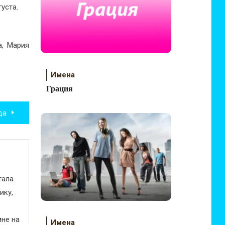
густа.
а, Мария
Имена
Грация
да
тала
ику,
не на
Имена